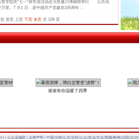
茶叶“炒上天”
美育学院庆"七一"研学游活动在大邑建川博物馆举行 公共讯
中国发
里。7 月1 日，是中国共产党建党105周年，..
官方
信息
首页
上页
下页
末页
共 109 页
从“无
最高
事故致
谢谢有你温暖了四季
我们
|
公众采编部
|
法律声明
| 中国/法制/公共/全民/公众/农业/文化/视频/检察/法院/法治