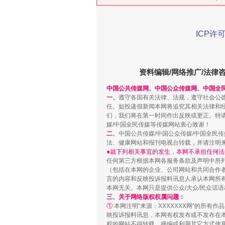
ICP许可
在谋一域中谋全局
资料编辑/网络推广/法律
中国公共传媒网、中国公众传媒网、中国全
一、
遵守各国有关法律、法规，遵守社会公
任。如投递假新闻本网将追究其相关法律和
们，我们将在第一时间作出反映或更正。特
媒/中国全民传媒等传媒网站衷心致谢！
二、
中国公共传媒/中国公众传媒/中国全民
法、健康网站和报刊电视台转载，并请注明
●就下列相关事宜的发生，本网不承担任何法
任何第三方根据本网各服务条款及声明中所
习近平的博鳌关键词
（包括在本网的企业、公司网站和共同合作
言的内容和反映投诉报料讯息人承认本网所
本网无关。本网只是提供公众/大众/民众话
三、关于网络版权权属问题：
①
本网注明“来源：XXXXXXX网”的所有
映投诉报料讯息，本网有权发布或不发布在
权的网站不得转载、摘编或利用其它方式使用