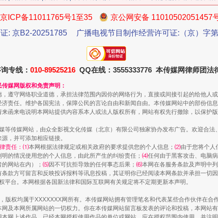
京ICP备11011765号1至35
京公网安备 11010502051457
证: 京B2-20251785
广播电视节目制作经营许可证:（京）字第3
今年投资意愿榜揭晓
咨询专线：
010-89525216
QQ在线：3555333776 本传媒网律师团
民传媒网版权和免责声明：
德，遵守网络职业道德，承担法律范围内因你的网络行为，直接或间接引起的给他人或
经济责任。维护各国宪法，保障公民的言论自由和新闻自由。本传媒网站中的部份信息
请来函来电说明本网站提供内容系本人或法人版权所有，网站有权先行撤除，以保护版
传媒等传媒网站，由众全影视文化传媒（北京）有限公司独家协办发布广告。欢迎合法
来源，并可添加相应链接。
律责任：⑴
本网根据法律规定或相关政府的要求提供您的个人信息；
⑵
由于您将个人
列明的情况使用您的个人信息，由此所产生的纠纷责任；
⑷
任何由于黑客攻击、电脑病
者的网站在内）；
⑸
因不可抗拒导致的任何事态后果；
⑹
本网在各服务条款及声明中列
魏明亮严重违纪违法案透视
有条款方可留言和反映投诉报料等讯息投稿，其证明你已经阅读本网条款并承担一切因
语权平台。本网根据各国新法律和国际互联网有关规定将不定期更新本声明。
作品，版权均属于XXXXXXX网所有。本传媒网站拥有管理笔名和代表某些合作伙伴在
本网及本网所属网站的一切权力。你在本传媒网站留言板发表的评论和投稿，本网站有
本网上述作品。已经本网授权使用作品的单位或网站，应在授权范围内使用，并注明“来