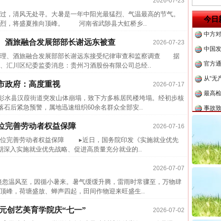
2026-07-23
四川省
，清风无处寻。大暑是一年中阳光最猛烈、气温最高的节气。
今日
中方对
烈，将盛夏推向顶峰。 河南省武陟县大虹桥乡..
中国发
、酒旅融合发展部部长谢远东被查
2026-07-23
官方
理、酒旅融合发展部部长谢远东接受纪律审查和监察调查 据
、汇川区纪委监委消息：贵州习酒股份有限公司总经..
从“无
最高
市政府：高度重视
2026-07-17
事故致
庆彭水县汉葭街道突发山体崩塌，致下方多栋居民楼垮塌。经初步核
落石后紧急预警，属地迅速组织60余名群众全部安..
近期涉
位完善劳动者权益保障
半生相
2026-07-16
位完善劳动者权益保障 ▸近日，国务院印发《实施就业优先
一纸欠
时期深入实施就业优先战略、促进高质量充分就业的..
26万
2026-07-07
杨天
温风至，因循小暑来。暑气缓缓升腾，雷雨时常骤至，万物肆
传销头
顶峰，荷塘盛放、蝉声四起，田间作物迎来旺盛生..
四川省
元创艺美育学院庆“七一”
2026-07-02
中方对