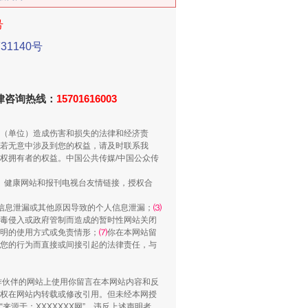
号
1140号
新中国诞生的见证
法律咨询热线：
15701616003
（单位）造成伤害和损失的法律和经济责
若无意中涉及到您的权益，请及时联系我
权拥有者的权益。中国公共传媒/中国公众传
、健康网站和报刊电视台友情链接，授权合
信息泄漏或其他原因导致的个人信息泄漏；
⑶
毒侵入或政府管制而造成的暂时性网站关闭
明的使用方式或免责情形；
⑺
你在本网站留
千亩耕地变“别墅”
您的行为而直接或间接引起的法律责任，与
合作伙伴的网站上使用你留言在本网站内容和反
权在网站内转载或修改引用。但未经本网授
源于：XXXXXXX网”。违反上述声明者，