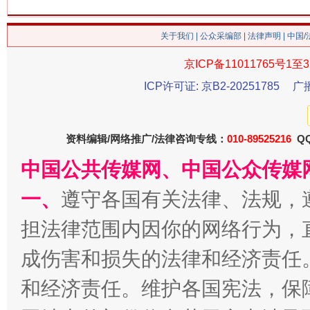
关于我们
|
公众采编部
|
法律声明
| 中国
习近平的博鳌关键词
魏明亮
京ICP备11011765号1至3
ICP许可证: 京B2-20251785
广
资料编辑/网络推广/法律咨询专线：
010-89525216
QQ
中国公共传媒网、中国公众传媒
一、
遵守各国有关法律、法规，
担法律范围内因你的网络行为，
生
“刷贴”乱象丛生
成伤害和损失的法律和经济责任
和经济责任。维护各国宪法，保