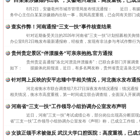
“白某某涉嫌婚内出轨”，安徽亳州通报：高度重视，已成
8月2日，安徽亳州市城市管理局发布情况通报： 近日，有媒
务中心主任白某某涉嫌婚内出轨一事，我局高度重视，已会同有关部门成立
查实作弊！河南通报“三支一扶”事件核查结果
针对近期备受关注的2026年河南省"三支一扶"计划招募相关舆情
办公室8月2日晚发布最新通报称，经核查，发现有非法参与考试作弊行为
网上购药对药下症？
贵州贵定景区“伴漂服务”可亲亲抱抱,官方通报
贵州贵定县通报"洛北河漂流伴漂服务"：已联合多部门开展调查
如下： 据媒体此前报道，近日，有多名网友称，贵州省贵定县洛北河（
针对网上反映的安平志臻中学相关情况，河北衡水发布通
河北省衡水市联合调查组7月27日深夜发布情况通报：情况通
相关情况，衡水市高度重视，第一时间成立联合调查组，全面深入开展调查
河南省“三支一扶”工作领导小组协调办公室发布声明
近日，河南"三支一扶"考试成绩公布，部分岗位出现高分断层现象
省"三支一扶"工作领导小组协调办公室发布《声明》称，已成立工作组，针
这是一记警钟！
谢
女孩正颌手术被做反 武汉大学口腔医院：高度重视，已成