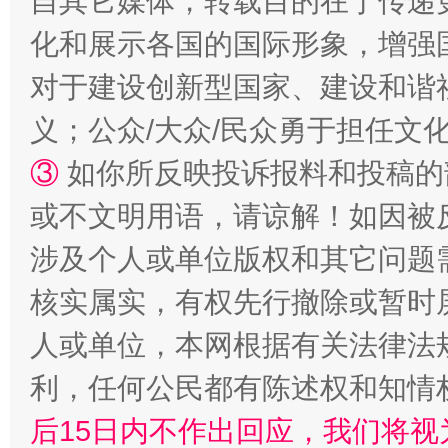
自其它媒体，转载目的在于传递
化和展示各国的国际形象，增强
对于建设创新型国家、建设和谐
网上购药对药下症？
义；公众/大众/民众勇于担任文
③
如你所反映投诉报料和投稿的
或不文明用语，请谅解！如因被
涉及个人或单位版权和其它问题
核实属实，有权先行撤除或暂时
人或单位，本网根据有关法律法
利，任何公民都有陈述权和知情
这是一记警钟！
谢
后15日内不作出回应，我们将视