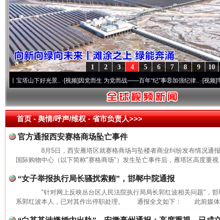
1
2
3
4
5
6
7
8
9
10
塔山下好光景..
·[视频]
因党而生 为党而战——百年“纪”事⑧加强纪律..
·[视频]
牢记初心使
首页
- 舆情/呼声/维权 -
省市负责人>>>
官方通报西安赛格商场坠亡事件
8月5日，西安雁塔区就赛格商场与坠楼者商业纠纷发布情况通
国际购物中心（以下简称"赛格商场"）发生坠亡事件后，雁塔区高度重视，
“女子举报执行局长骚扰索贿”，邯郸中院通报
"针对网上反映丛台区人民法院执行局局长郭红波相关问题"，邯
系郭红波本人，已对其作出停职处理。 通报全文如下： 此前媒体报