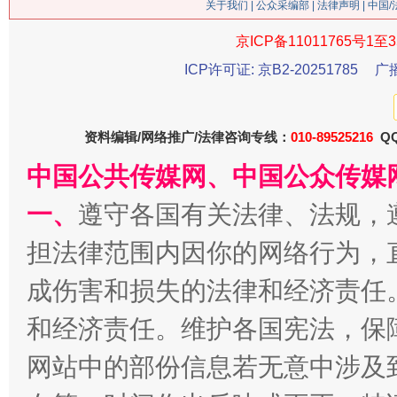
关于我们
|
公众采编部
|
法律声明
| 中国
京ICP备11011765号1至3
ICP许可证: 京B2-20251785
广
今
在谋一域中谋全局
资料编辑/网络推广/法律咨询专线：
010-89525216
QQ
中国公共传媒网、中国公众传媒
一、
遵守各国有关法律、法规，
担法律范围内因你的网络行为，
成伤害和损失的法律和经济责任
习近平的博鳌关键词
和经济责任。维护各国宪法，保
魏明亮
网站中的部份信息若无意中涉及