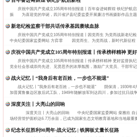
百年奋进铸辉煌 铁纪护航启新程
庆祝中国共产党成立105周年特别报道丨百年奋进铸辉煌 铁纪护航
振 为喜迎党的华诞，四川省泸县纪委监委开展廉洁书画摄影作品主题展
新老纪检监察干部共话传承基因赓续血脉
庆祝中国共产党成立105周年特别报道丨因党而生 为党而战新老纪
中央纪委国家监委网站 方弈霏 因党而生、为党而战，新时代新征程，要
庆祝中国共产党成立105周年特别报道丨传承榜样精神 更
庆祝中国共产党成立105周年特别报道丨传承榜样精神 更好监督执
党全社会形成崇尚先进、见贤思齐的浓厚氛围，激励广大党员、干部牢记党
战火记忆丨“我身后有老百姓，一步也不能退”
战火记忆丨"我身后有老百姓，一步也不能退" 阴保清，1930年4
加晋冀鲁豫边区敌后武工队，1949年随解放军到达四川，参加过抗日战争
深度关注丨大亮山的回响
深度关注丨大亮山的回响 中央纪委国家监委网站 柴雅欣 自
场经营管护面积达6.7万余亩，已成为国家生态文明教育基地和当地最重要
纪念长征胜利90周年·战火记忆 | 铁脚板丈量长征路