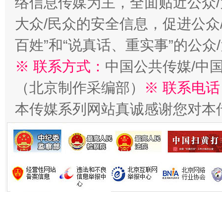
络信息传媒为主，全面贴近公众/
大众/民众的安全信息，促进公众
今
在谋一域中谋全局
百姓”和“说真话、重实事”的公众
※ 联系方式：
中国公共传媒/中
（北京制作采编部）
※ 联系电话
本传媒系列网站真诚感谢您对本
习近平的博鳌关键词
魏明亮