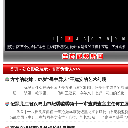
1
2
3
4
5
6
7
8
9
10
]
永葆“两个先锋队”本色
·[视频]
牢记初心使命 奋进复兴征程丨宝塔山下好光景..
·[视频]
首页
- 公众形象展示 -
省市负责人>>>
方寸纳乾坤：87岁“蜀中异人”王建安的艺术幻境
你见过什么样的中国？是万里山河的壮阔，还是千年诗意的流
一切——装进一粒米里。 他叫王建安，今年八十七岁，花白的长发、长
记黑龙江省双鸭山市纪委监委第十一审查调查室主任谭立
风采 | 十八载反腐征程 一颗心始终滚烫记黑龙江省双鸭山市纪委
为谭立国（中）正在与同事交流学习心得。郭长旭 摄 "案件再棘手也要