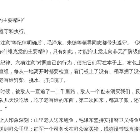
的主要精神”
遵守和执行。
意”等纪律明确后，毛泽东、朱德等领导同志都带头遵守。《
布尔什维克党的主要精神，只有如此，才能抑止党走向非无产阶级
律、六项注意”对照自己的行为，便把它们写在本子上、布包
查组，每从一地离开时都要检查，看门板上了没有、稻草捆了没
老百姓劈柴、挑水、打扫院子。
时候，被敌人一直追了一二千里路，敌人一个也未消灭我们，反
队几天没吃饭，吃了老百姓的东西，第二次回来，都算了账，还
。”
人印象深刻：山里老人送来鲤鱼，毛泽东坚持安排警卫员将鱼
送到群众手里；红军一个司务长在群众家买猪，谎称没带钱直接