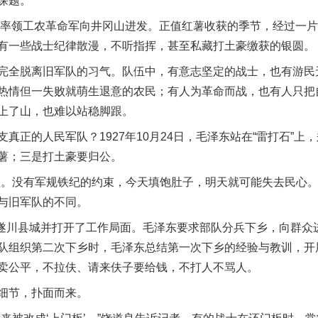
课题。
率领工农革命军向井冈山进发。正值红薯收获的季节，经过一片
有一些战士纪律散漫，不听指挥，甚至私藏打土豪缴获的银圆。
全脱离旧军队的习气。队伍中，有意志坚定的战士，也有游民
热情但一失败就萌生退意的农民；有人为革命而战，也有人只把
上了山，也难以站稳脚跟。
的人民军队？1927年10月24日，毛泽东站在“雷打石”上，
薯；三是打土豪要归公。
没有军规铁纪的约束，今天填饱肚子，明天就可能失去民心。”
与旧军队的不同。
遂川县城并打开了工作局面。毛泽东要求部队分兵下乡，向群众
队组织第二次下乡时，毛泽东总结第一次下乡的经验与教训，开展
卖公平，不拉伕、请来伕子要给钱，不打人不骂人。
细节，扑面而来。