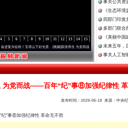
事关公共资
《生态环境
读
四部门印发
多部门联合
《美丽中国
4
5
6
7
8
9
10
11
12
13
14
15
未来五年，
程丨宝塔山下好光景..
·[视频]
因党而生 为党而战——百年“纪”事⑧加强纪律..
·[视频]
牢
事关人工智
 为党而战——百年“纪”事⑧加强纪律性 
发布时间：2026-06-18 来源：
中央
纪”事⑧加强纪律性 革命无不胜