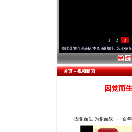
1
2
3
年 深刻改变雪域高原..
·[视频]
永葆“两个先锋队”本色
·[视频]
牢记初心使命 奋进复兴征
首页
»
视频新闻
因党而生
因党而生 为党而战——百年“