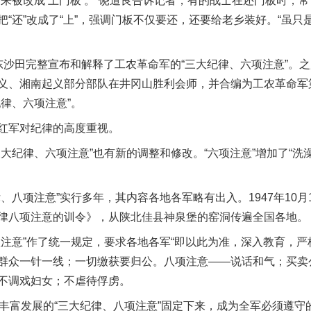
后来被改成‘上门板’。”饶道良告诉记者，有的战士在还门板时，
“还”改成了“上”，强调门板不仅要还，还要给老乡装好。“虽
田完整宣布和解释了工农革命军的“三大纪律、六项注意”。之
义、湘南起义部分部队在井冈山胜利会师，并合编为工农革命军
律、六项注意”。
军对纪律的高度重视。
律、六项注意”也有新的调整和修改。“六项注意”增加了“洗澡
八项注意”实行多年，其内容各地各军略有出入。1947年10月
律八项注意的训令》，从陕北佳县神泉堡的窑洞传遍全国各地。
意”作了统一规定，要求各地各军“即以此为准，深入教育，严
群众一针一线；一切缴获要归公。八项注意——说话和气；买卖
不调戏妇女；不虐待俘虏。
富发展的“三大纪律、八项注意”固定下来，成为全军必须遵守的