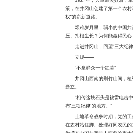
1927年，大革命失败后，革
策，在井冈山创建了第一个农村
权”的崭新道路。
艰难岁月里，弱小的中国共产
压、扎根生长？为何能赢得民心，
走进井冈山，回望“三大纪律
立规——
“不拿群众一个红薯”
井冈山西南的荆竹山间，植被
矗立。
“相传这块石头是被雷电击中后
布‘三项纪律’的地方。”
土地革命战争时期，党的工作
在农村站住脚、处理好同农民的