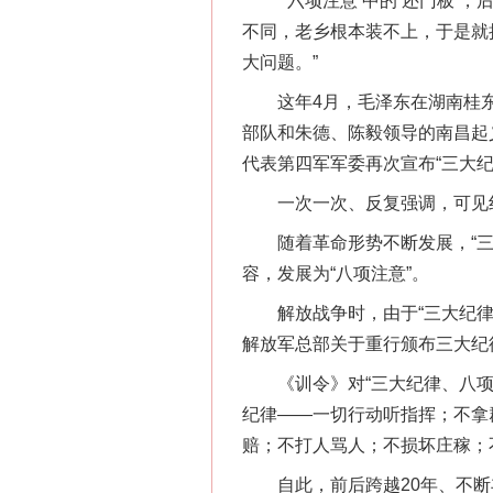
“‘六项注意’中的‘还门板’，
不同，老乡根本装不上，于是就把
大问题。”
这年4月，毛泽东在湖南桂东沙
部队和朱德、陈毅领导的南昌起
代表第四军军委再次宣布“三大纪
一次一次、反复强调，可见红
随着革命形势不断发展，“三大纪
容，发展为“八项注意”。
解放战争时，由于“三大纪律、
解放军总部关于重行颁布三大纪
《训令》对“三大纪律、八项注
纪律——一切行动听指挥；不拿
赔；不打人骂人；不损坏庄稼；
自此，前后跨越20年、不断丰