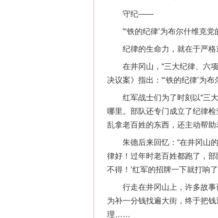
守纪——
“‘铁的纪律’为布尔什维克党
纪律的生命力，就在于严格
在井冈山，“三大纪律、六项注
决议案》指出：“‘铁的纪律’为
红军战士们为了时刻以“三大纪
哪里。部队还专门成立了纪律检
乱拿老百姓的东西，还主动帮助
朱德后来回忆：“在井冈山的
律好！过年时老百姓都跑了，部
不得！’红军的招牌一下就打响了
行走在井冈山上，许多故事让
为补一分钱找遍大街，终于把钱
理……