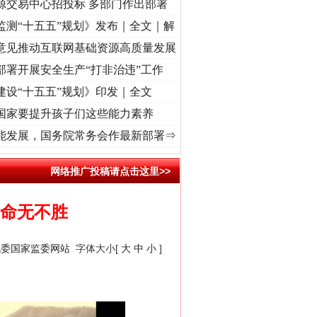
源交易中心招投标 多部门作出部署
监测“十五五”规划》发布｜全文｜解
意见推动互联网基础资源高质量发展
部署开展安全生产“打非治违”工作
建设“十五五”规划》印发｜全文
国家要提升孩子们这些能力素养
记初心使命 奋进复兴征程丨“转折之城”激荡..
·[视频]
牢记初心使命 奋进复兴征程丨红船
能发展，国务院常务会作最新部署⇒
网络推广投稿请点击这里>>
革命无不胜
纪委国家监委网站
字体大小[
大
中
小
]