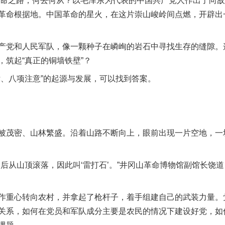
命之路，何去何从？以毛泽东为代表的中国共产党人作出了向敌
革命根据地。中国革命的星火，在这片崇山峻岭间点燃，开辟出
党和人民军队，像一颗种子在嶙峋的岩石中寻找生存的缝隙。
筑起“真正的铜墙铁壁”？
、八项注意”的起源与发展，可以找到答案。
茂密、山林繁盛。沿着山路不断向上，眼前出现一片空地，一块
从山顶滚落，因此叫‘雷打石’。”井冈山革命博物馆副馆长饶道
重心转向农村，并拿起了枪杆子，着手组建自己的武装力量。
关系，如何在党员和军队成分主要是农民的情况下建设好党，如