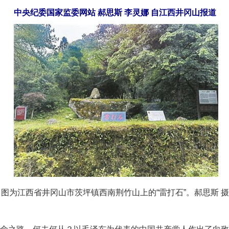
中央纪委国家监委网站 郝思斯 李灵娜 自江西井冈山报道
图为江西省井冈山市茨坪镇西南荆竹山上的“雷打石”。郝思斯 摄