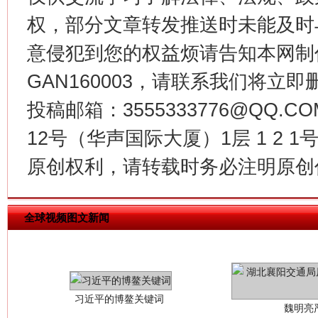
权，部分文章转发推送时未能及时
今
在谋一域中谋全局
意侵犯到您的权益烦请告知本网制作采编
GAN160003，请联系我们将立即删
投稿邮箱：3555333776@QQ
12号（华声国际大厦）1层 1 2
原创权利，请转载时务必注明原创作
习近平的博鳌关键词
全球视频图文新闻
魏明亮