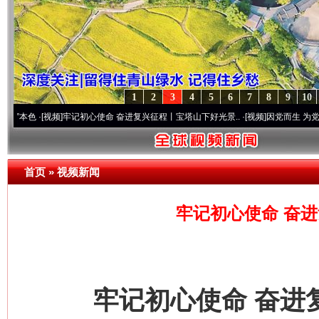
1
2
3
4
5
6
7
8
9
10
[视频]
牢记初心使命 奋进复兴征程丨宝塔山下好光景..
·[视频]
因党而生 为党而战——百年
首页
»
视频新闻
牢记初心使命 奋
牢记初心使命 奋进