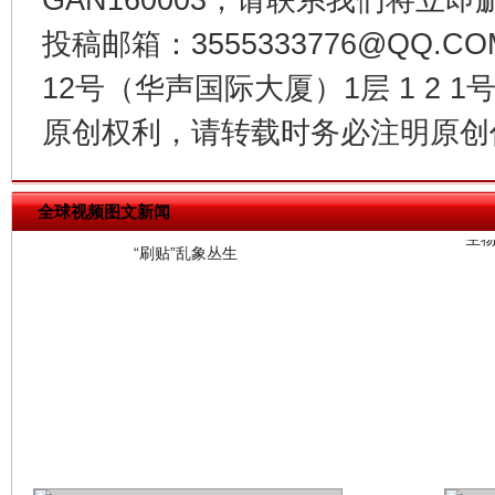
投稿邮箱：3555333776@QQ
12号（华声国际大厦）1层 1 2
生
“刷贴”乱象丛生
原创权利，请转载时务必注明原创作
全球视频图文新闻
揭批美国五大"原罪"
"炒