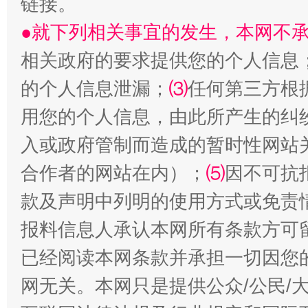
链接。
●就下列相关事宜的发生，本网不
相关政府的要求提供您的个人信息
的个人信息泄漏；
⑶
任何第三方根
解纷+调解+退费，一次搞定
用您的个人信息，由此所产生的纠
入或政府管制而造成的暂时性网站
合作者的网站在内）；
⑸
因不可抗
款及声明中列明的使用方式或免责
报料信息人承认本网所有条款方可
已经阅读本网条款并承担一切因您
站台名比不上好声名
网无关。本网只是提供公众/公民/