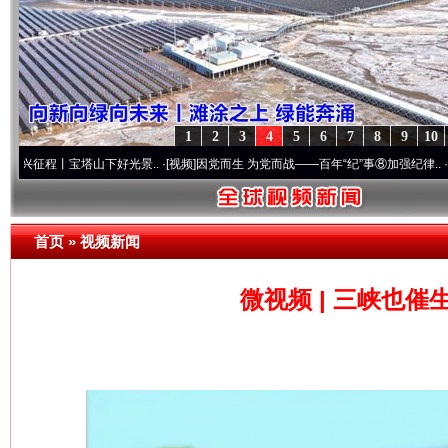
1
2
3
4
5
6
7
8
9
10
丨宝塔山下好光景..
·[视频]
因党而生 为党而战——百年“纪”事⑧加强纪律..
·[视频]
牢记
首页
»
视频新闻
微视频 | 三峡也
网上购药对药下症？