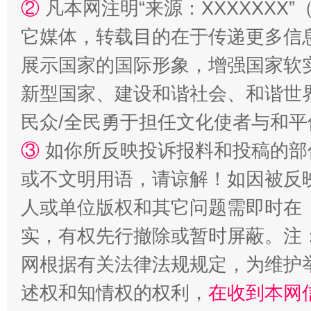
②
凡本网注明“来源：XXXXXX
它媒体，转载目的在于传递更多信
招工难、用工荒背后
展示国家的国际形象，增强国家软
新型国家、建设和谐社会、和谐世界
民众/全民勇于担任文化使者与和
③
如你所反映投诉报料和投稿的部
或不文明用语，请谅解！如因被反
人或单位版权和其它问题需即时在
实，有权先行撤除或暂时屏蔽。注
网根据有关法律法规规定，为维护
述权和知情权的权利，
在收到本网