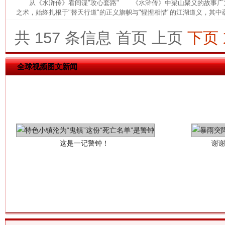
从《水浒传》看间谍"攻心套路" 《水浒传》中梁山聚义的故事广
之术，始终扎根于"替天行道"的正义旗帜与"惺惺相惜"的江湖道义，其中蕴
共 157 条信息
首页
上页
下页
全球视频图文新闻
这是一记警钟！
谢