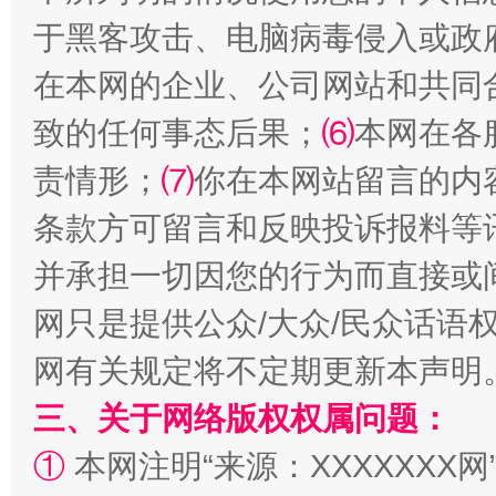
于黑客攻击、电脑病毒侵入或政
在本网的企业、公司网站和共同
致的任何事态后果；
⑹
本网在各
责情形；
⑺
你在本网站留言的内
解纷+调解+退费，一次搞定
条款方可留言和反映投诉报料等
并承担一切因您的行为而直接或
网只是提供公众/大众/民众话语
网有关规定将不定期更新本声明
三、关于网络版权权属问题：
①
本网注明“来源：XXXXXXX网
站台名比不上好声名