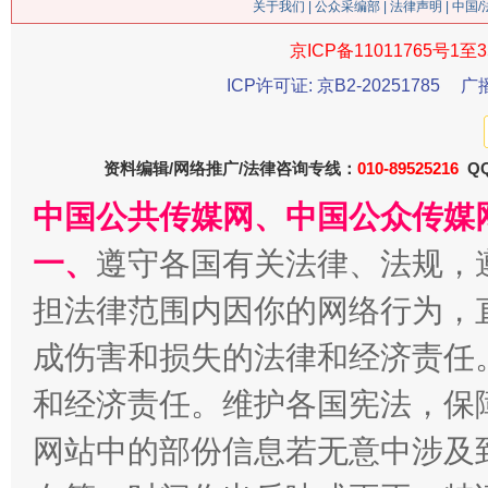
关于我们
|
公众采编部
|
法律声明
| 中国
今
在谋一域中谋全局
京ICP备11011765号1至3
ICP许可证: 京B2-20251785
广
资料编辑/网络推广/法律咨询专线：
010-89525216
QQ
中国公共传媒网、中国公众传媒
一、
遵守各国有关法律、法规，
担法律范围内因你的网络行为，
习近平的博鳌关键词
魏明亮
成伤害和损失的法律和经济责任
和经济责任。维护各国宪法，保
网站中的部份信息若无意中涉及