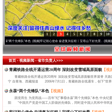
1
2
3
4
5
6
7
8
9
10
两个先锋队”本色
·[视频]
牢记初心使命 奋进复兴征程丨宝塔山下好光景..
·[视频]
因党而生
首页
- 视频新闻 -
省市负责人>>>
青藏铁路全线开通运营20周年 深刻改变雪域高原面貌
【视
青藏铁路全线开通运营20周年 深刻改变雪域高原面貌世界屋脊 天路
宁 自青海、西藏报道 2006年7月1日，青藏铁路全线通车，创下"世界
永葆“两个先锋队”本色
【视频】
因党而生 为党而战——百年"纪"事⑩永葆"两个先锋队"本色 中央纪
阳 "中国共产党是中国工人阶级的先锋队，同时是中国人民和中华民族的