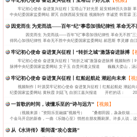
牢记初心使命 奋进复兴征程丨宝塔山下好光景
【视频】
牢记初心使命 奋进复兴征程丨宝塔山下好光景 延安精神历久弥新 
中央纪委国家监委网站 瞿芃 自陕西延安报道 视频制作 李诚贤 韩育霖 王
因党而生 为党而战——百年“纪”事⑧加强纪律性 革命无不
因党而生 为党而战——百年"纪"事⑧加强纪律性 革命无不胜"三
得民心加强纪律性 革命无不胜中央纪委国家监委网站 郝思斯 李灵娜 自江
牢记初心使命 奋进复兴征程丨“转折之城”激荡奋进脉搏
【
牢记初心使命 奋进复兴征程丨"转折之城"激荡奋进脉搏 视频制作丨叶
脉搏中央纪委国家监委网站 文子玉 自贵州遵义报道 巍巍大娄山，汤汤
牢记初心使命 奋进复兴征程丨红船起航处 潮起向未来
【视
视频制作丨叶源昊牢记初心使命 奋进复兴征程丨红船起航处 潮起向
纪委国家监委网站 黄秋霞 刘廷飞 自浙江嘉兴报道 开栏的话： 202
一首歌的时间，读懂乐至的“诗与远方”
【视频】
（视频来源："资阳乐至融媒"视频号） "桑都田园，袅袅炊烟…
网上购药对药下症？
个金马开启的新春，一曲《乐随心至》悄然在朋友圈刷屏。许多人说，这首
从《水浒传》看间谍“攻心套路”