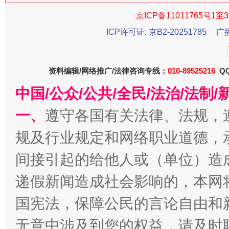
今
京ICP备11011765号1至3
在谋一域中谋全局
ICP许可证: 京B2-20251785
广
资料编辑/网络推广/法律咨询专线：
010-89525216
QQ
中国/公众/公共/全民/法治/法
一、
遵守各国有关法律、法规，
规及行业规定和网络职业道德，
习近平的博鳌关键词
间接引起的给他人或（单位）造
魏明亮
递假新闻造成社会影响的，本网
国宪法，保障公民的言论自由和
无意中涉及到您的权益，请及时