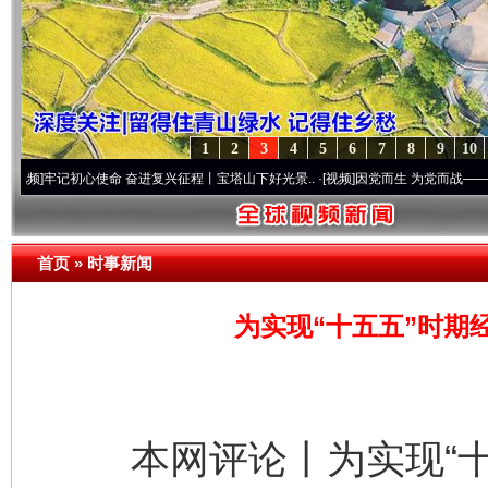
1
2
3
4
5
6
7
8
9
10
记初心使命 奋进复兴征程丨宝塔山下好光景..
·[视频]
因党而生 为党而战——百年“纪”事
首页
»
时事新闻
为实现“十五五”时期
本网评论丨为实现“十