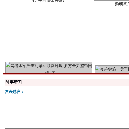
生
“刷贴”乱象丛生
时事新闻
发表感言：
揭批美国五大"原罪"
"炒