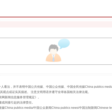
"炒鞋教程"里的骗局
，并不表明中国公共传媒、中国公众传媒、中国全民传媒China publics media/中国公
珠宝鉴定乱象
s等传媒网站同意其观点或证实其描述。 注意文明用语并遵守全球各国相关法律法规。
联网新闻信息服务管理规定
》。
接或间接引起的法律责任。
publics media/中国公众新闻China publics news/中国法制新闻Chinese l