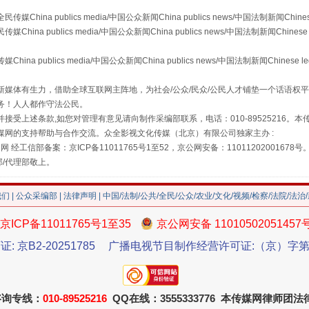
a publics media/中国公众新闻China publics news/中国法制新闻Chinese
 publics media/中国公众新闻China publics news/中国法制新闻Chinese 
publics media/中国公众新闻China publics news/中国法制新闻Chinese l
媒体有生力，借助全球互联网主阵地，为社会/公众/民众/公民人才铺垫一个话语权平
务！人人都作守法公民。
接受上述条款,如您对管理有意见请向制作采编部联系，电话：010-89525216。
走近一线检察官
媒网的支持帮助与合作交流。众全影视文化传媒（北京）有限公司独家主办 :
网 经工信部备案：京ICP备11011765号1至52，京公网安备：11011202001678号
部/代理部敬上。
我们
|
公众采编部
|
法律声明
| 中国/法制/公共/全民/公众/农业/文化/视频/检察/法院/法治
京ICP备11011765号1至35
京公网安备 11010502051457
证: 京B2-20251785
广播电视节目制作经营许可证:（京）字第3
咨询专线：
010-89525216
QQ在线：3555333776 本传媒网律师团
藏房
除了知识还要"留白"