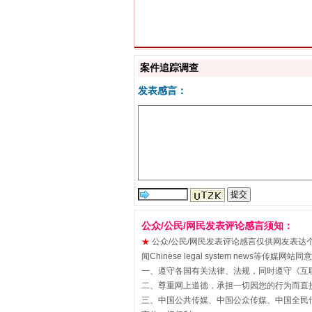
案件追踪调查
揭批美国五大"原罪"
发表感言：
公众/公民/网民发表评论感言须知：
★
公众/公民/网民发表评论感言仅供网友表达个人看法
闻Chinese legal system new
解纷+调解+退费，一次搞定
一、遵守各国有关法律、法规，同时遵守《
互
二、尊重网上道德，承担一切因您的行为而直
三、中国公共传媒、中国公众传媒、中国全民传媒China 