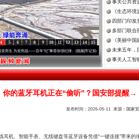
事关公共资
《生态环境
读
四部门印发
多部门联合
《美丽中国
4
5
6
7
8
9
10
11
12
13
14
15
未来五年，
为党而战——百年“纪”事⑧加强纪律..
·[视频]
牢记初心使命 奋进复兴征程丨“转折之城”激
事关人工智
你的蓝牙耳机正在“偷听”？国安部提醒→
发布时间：2026-05-11 来源：
国家
机、智能手表、无线键盘等蓝牙设备凭借“一键连接”带来的