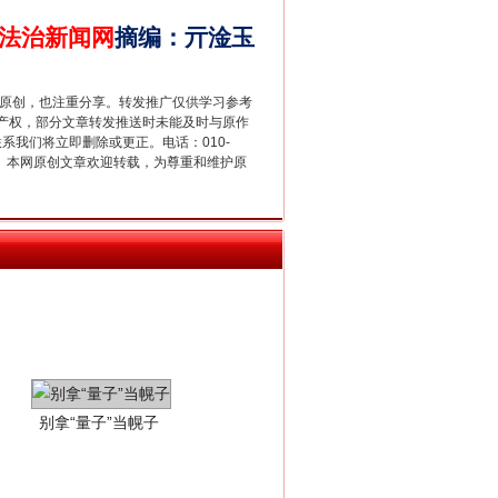
千亩耕地变“别墅”
法治新闻网
摘编
：
亓淦玉
重原创，也注重分享。转发推广仅供学习参考
产权，部分文章转发推送时未能及时与原作
联系我们将立即删除或更正。电话：010-
2 1号。本网原创文章欢迎转载，为尊重和维护原
别拿“量子”当幌子