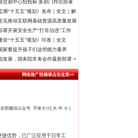
源交易中心招投标 多部门作出部署
监测“十五五”规划》发布｜全文｜解
意见推动互联网基础资源高质量发展
部署开展安全生产“打非治违”工作
建设“十五五”规划》印发｜全文
国家要提升孩子们这些能力素养
荡..
·[视频]
牢记初心使命 奋进复兴征程丨红船起航处 潮起..
·[视频]
一首歌的时间，读懂
能发展，国务院常务会作最新部署⇒
网络推广投稿请点击这里>>
安全部微信公众号
字体大小[
大
中
小
]
便捷优势，已广泛应用于日常工