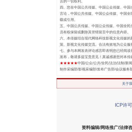
言的一切权利。
四、您在中国公共传媒、中国公众传媒、中国全民传媒Chin
言论，中国公共传媒、中国公众传媒、中国全民传媒China
载或引用。
五、中国公共传媒、中国公众传媒、中国全民传媒China 
员有权保留或删除其管辖留言中的任意内容。
六、本传媒结合现代网络科技影视文化传媒的新
策、影视文化传媒交流。合法有效地为公众服
七、参与本网发表评论感言即表明您已经阅读并
站台名比不上好声名
发布，敬请多提宝贵意见！真诚感谢您对本传
★★★★★
中国/公众/公共/全民/法治/法制/新闻
制作采编部/影视采编部/发布广告部/会议服务
关于
ICP许可
资料编辑/网络推广/法律
漫山遍野的桃花与雪山、麦地、白