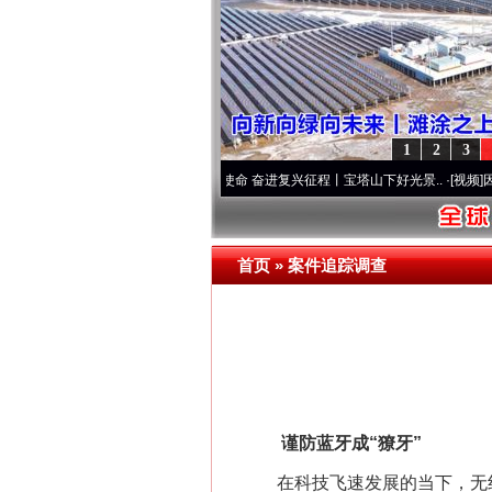
1
2
3
个先锋队”本色
·[视频]
牢记初心使命 奋进复兴征程丨宝塔山下好光景..
·[视频]
因党而生 
首页
»
案件追踪调查
谨防蓝牙成“獠牙”
在科技飞速发展的当下，无线耳