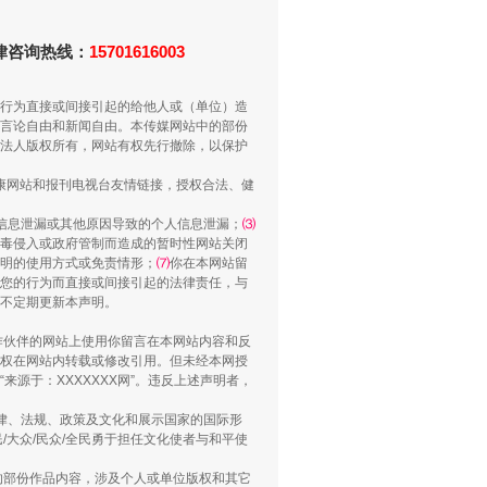
重拳出击！专项整治午间酒驾
法律咨询热线：
15701616003
行为直接或间接引起的给他人或（单位）造
言论自由和新闻自由。本传媒网站中的部份
法人版权所有，网站有权先行撤除，以保护
健康网站和报刊电视台友情链接，授权合法、健
信息泄漏或其他原因导致的个人信息泄漏；
⑶
毒侵入或政府管制而造成的暂时性网站关闭
明的使用方式或免责情形；
⑺
你在本网站留
您的行为而直接或间接引起的法律责任，与
“谁都不怕”的他落马了
将不定期更新本声明。
合作伙伴的网站上使用你留言在本网站内容和反
权在网站内转载或修改引用。但未经本网授
源于：XXXXXXX网”。违反上述声明者，
法律、法规、政策及文化和展示国家的国际形
大众/民众/全民勇于担任文化使者与和平使
的部份作品内容，涉及个人或单位版权和其它