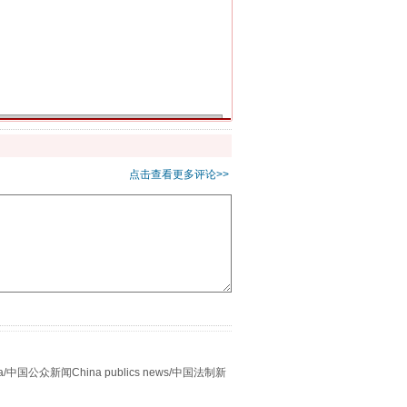
千亩耕地变“别墅”
点击查看更多评论>>
别拿“量子”当幌子
众新闻China publics news/中国法制新