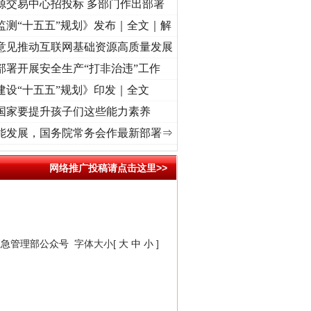
源交易中心招投标 多部门作出部署
监测“十五五”规划》发布｜全文｜解
意见推动互联网基础资源高质量发展
部署开展安全生产“打非治违”工作
建设“十五五”规划》印发｜全文
国家要提升孩子们这些能力素养
频]
牢记初心使命 奋进复兴征程丨“转折之城”激荡..
·[视频]
牢记初心使命 奋进复兴征程丨
能发展，国务院常务会作最新部署⇒
“神药”背后的真相
网络推广投稿请点击这里>>
应急管理部公众号
字体大小[
大
中
小
]