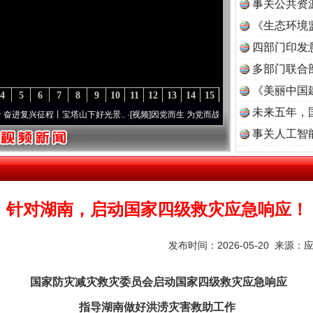
事关公共资
《生态环境
读
四部门印发
多部门联合
《美丽中国
4
5
6
7
8
9
10
11
12
13
14
15
未来五年，
复兴征程丨宝塔山下好光景..
·[视频]
因党而生 为党而战——百年“纪”事⑧加强纪律..
·[视
事关人工智
茶叶“炒上天”
针对湖南，启动国家四级救灾应急响应！
发布时间：2026-05-20 来源：
国家防灾减灾救灾委员会启动国家四级救灾应急响应
指导湖南做好洪涝灾害救助工作