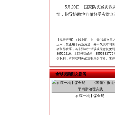
这是一记警钟！
5月20日，国家防灾减灾救灾
情，指导协助地方做好受灾群众
【免责声明】：以上图、文、音/视频文章
之用，禁止用于商业用途，并不代表本网赞
者取得联系，若来源标注错误或无意侵犯到您的
89525216。本网投稿邮箱：355533
创权利，请转载时务必注明原创作者、来源：
全球视频图文新闻
在谋一域中谋全局