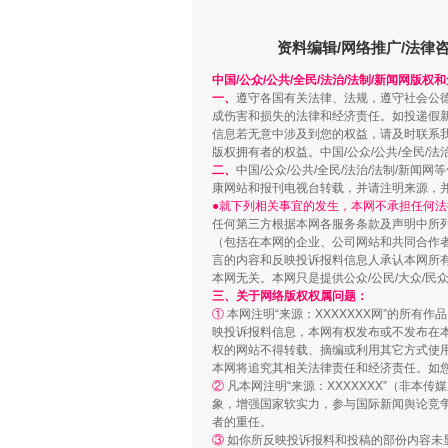
解纷+调解+退费，一次搞定
资料编辑/网络推广/法律
中国/公众/公共/全民/法治/法制/新闻网版权
一、
遵守各国有关法律、法规，遵守社会公
成伤害和损失的法律和经济责任。如投递假
信息若无意中涉及到您的权益，请及时联系
版权拥有者的权益。中国/公众/公共/全民/法
二、
中国/公众/公共/全民/法治/法制/
康网站和报刊电视台转载，并请注明来源，
●就下列相关事宜的发生，本网不承担任何法
任何第三方根据本网各服务条款及声明中所
（包括在本网的企业、公司网站和共同合作
言的内容和反映投诉报料信息人承认本网所
站台名比不上好声名
本网无关。本网只是提供公众/公民/大众/
三、关于网络版权权属问题：
①
本网注明“来源：XXXXXXX网”的所有
映投诉报料信息，本网有权发布或不发布在
权的网站不得转载、摘编或利用其它方式使用
本网将追究其相关法律责任和经济责任。如
②
凡本网注明“来源：XXXXXXX”（非
象，增强国家软实力，参与国际新闻舆论竞争
者的重任。
③
如你所反映投诉报料和投稿的部份内容未