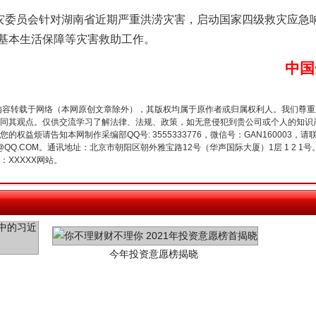
谢谢有你温暖了四季
委员会针对湖南省近期严重洪涝灾害，启动国家四级救灾应急
基本生活保障等灾害救助工作。
中国
内容转载于网络（本网原创文章除外），其版权均属于原作者或归属权利人。我们尊
同其观点。仅供交流学习了解法律、法规、政策，如无意侵犯到贵公司或个人的知识
权益烦请告知本网制作采编部QQ号: 3555333776，微信号：GAN160003，请
3776@QQ.COM。通讯地址：北京市朝阳区朝外雅宝路12号（华声国际大厦）1层 1 
XXXXX网站。
今年投资意愿榜揭晓