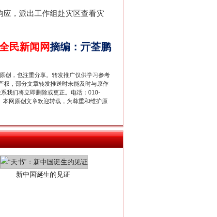
法官巧妙执行解纠纷
响应，派出工作组赴灾区查看灾
全民新闻网
摘编
：
亓荃鹏
重原创，也注重分享。转发推广仅供学习参考
产权，部分文章转发推送时未能及时与原作
联系我们将立即删除或更正。电话：010-
2 1号。本网原创文章欢迎转载，为尊重和维护原
新中国诞生的见证