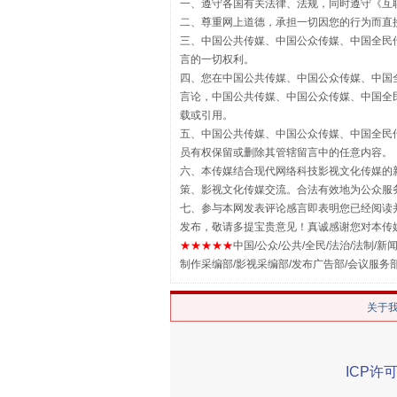
一、遵守各国有关法律、法规，同时遵守《
互
二、尊重网上道德，承担一切因您的行为而直
三、中国公共传媒、中国公众传媒、中国全民传媒China 
言的一切权利。
四、您在中国公共传媒、中国公众传媒、中国全民传媒Chin
言论，中国公共传媒、中国公众传媒、中国全民传媒China
载或引用。
五、中国公共传媒、中国公众传媒、中国全民传媒China 
员有权保留或删除其管辖留言中的任意内容。
揭批美国五大"原罪"
六、本传媒结合现代网络科技影视文化传媒的新
策、影视文化传媒交流。合法有效地为公众服
七、参与本网发表评论感言即表明您已经阅读并
发布，敬请多提宝贵意见！真诚感谢您对本传
★★★★★
中国/公众/公共/全民/法治/法制/新闻
制作采编部/影视采编部/发布广告部/会议服务
关于
ICP许可