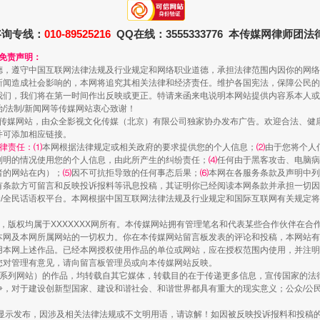
珠宝鉴定乱象
咨询专线：
010-89525216
QQ在线：3555333776 本传媒网律师团
和免责声明：
德，遵守中国互联网法律法规及行业规定和网络职业道德，承担法律范围内因你的网络
新闻造成社会影响的，本网将追究其相关法律和经济责任。维护各国宪法，保障公民的
我们，我们将在第一时间作出反映或更正。特请来函来电说明本网站提供内容系本人或
治/法制/新闻网等传媒网站衷心致谢！
新闻网等传媒网站，由众全影视文化传媒（北京）有限公司独家协办发布广告。欢迎合法、
并可添加相应链接。
律责任：⑴
本网根据法律规定或相关政府的要求提供您的个人信息；
⑵
由于您将个人
列明的情况使用您的个人信息，由此所产生的纠纷责任；
⑷
任何由于黑客攻击、电脑病
者的网站在内）；
⑸
因不可抗拒导致的任何事态后果；
⑹
本网在各服务条款及声明中列
有条款方可留言和反映投诉报料等讯息投稿，其证明你已经阅读本网条款并承担一切因
民众/全民话语权平台。本网根据中国互联网法律法规及行业规定和国际互联网有关规定
走近一线检察官
作品，版权均属于XXXXXXX网所有。本传媒网站拥有管理笔名和代表某些合作伙伴在
本网及本网所属网站的一切权力。你在本传媒网站留言板发表的评论和投稿，本网站有
本网上述作品。已经本网授权使用作品的单位或网站，应在授权范围内使用，并注明“来
您对管理有意见，请向留言板管理员或向本传媒网站反映。
本传媒系列网站）的作品，均转载自其它媒体，转载目的在于传递更多信息，宣传国家的
，对于建设创新型国家、建设和谐社会、和谐世界都具有重大的现实意义；公众/公民/
显示发布，因涉及相关法律法规或不文明用语，请谅解！如因被反映投诉报料和投稿