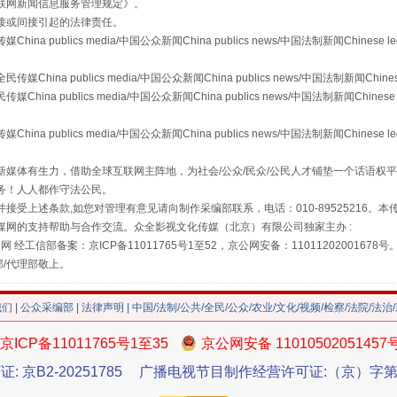
联网新闻信息服务管理规定
》。
接或间接引起的法律责任。
publics media/中国公众新闻China publics news/中国法制新闻Chinese l
a publics media/中国公众新闻China publics news/中国法制新闻Chinese
 publics media/中国公众新闻China publics news/中国法制新闻Chinese 
publics media/中国公众新闻China publics news/中国法制新闻Chinese l
"炒鞋教程"里的骗局
媒体有生力，借助全球互联网主阵地，为社会/公众/民众/公民人才铺垫一个话语权平
务！人人都作守法公民。
接受上述条款,如您对管理有意见请向制作采编部联系，电话：010-89525216。
媒网的支持帮助与合作交流。众全影视文化传媒（北京）有限公司独家主办 :
网 经工信部备案：京ICP备11011765号1至52，京公网安备：11011202001678号
部/代理部敬上。
我们
|
公众采编部
|
法律声明
| 中国/法制/公共/全民/公众/农业/文化/视频/检察/法院/法治
京ICP备11011765号1至35
京公网安备 11010502051457
证: 京B2-20251785
广播电视节目制作经营许可证:（京）字第3