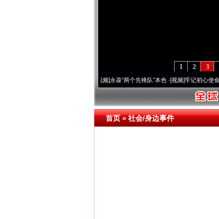
1
2
3
20周年 深刻改变雪域高原..
·[视频]
永葆“两个先锋队”本色
·[视频]
牢记初心使命 奋进
网上购药对药下症？
首页
»
社会/身边事件