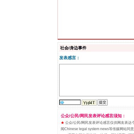
习近平的博鳌关键词
社会/身边事件
发表感言：
“刷贴”乱象丛生
公众/公民/网民发表评论感言须知：
★
公众/公民/网民发表评论感言仅供网友表达个人看法
闻Chinese legal system new