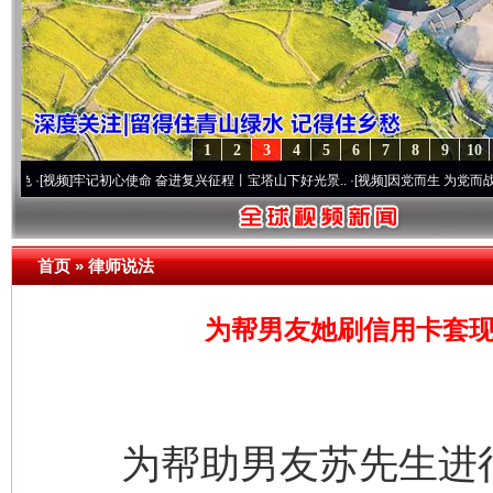
1
2
3
4
5
6
7
8
9
10
]
牢记初心使命 奋进复兴征程丨宝塔山下好光景..
·[视频]
因党而生 为党而战——百年“纪
首页
»
律师说法
为帮男友她刷信用卡套现
为帮助男友苏先生进行