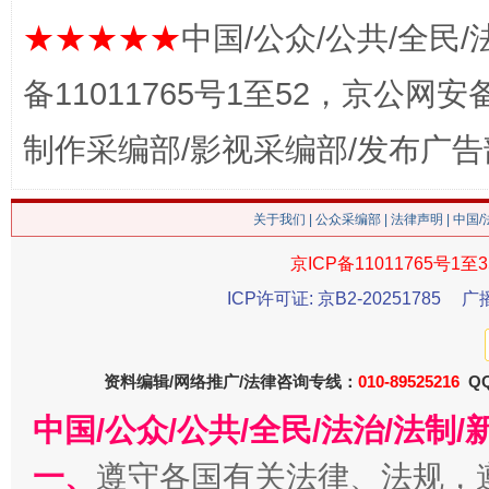
这是一记警钟！
谢
★★★★★
中国/公众/公共/全民/
备11011765号1至52，京公网安备：
制作采编部/影视采编部/发布广告
关于我们
|
公众采编部
|
法律声明
| 中国
京ICP备11011765号1至3
ICP许可证: 京B2-20251785
广
今
在谋一域中谋全局
资料编辑/网络推广/法律咨询专线：
010-89525216
QQ
中国/公众/公共/全民/法治/法
一、
遵守各国有关法律、法规，