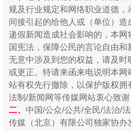
规及行业规定和网络职业道德，
间接引起的给他人或（单位）造
习近平的博鳌关键词
魏明亮
递假新闻造成社会影响的，本网
国宪法，保障公民的言论自由和
无意中涉及到您的权益，请及时
或更正。特请来函来电说明本网
站有权先行撤除，以保护版权拥有者
法制/新闻网等传媒网站衷心致谢
生
二、
中国/公众/公共/全民/法治
“刷贴”乱象丛生
传媒（北京）有限公司独家协办