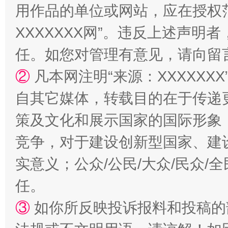
用作品的单位或网站，应在授权
XXXXXXX网”。违反上述声
漫山遍野的桃花与雪山、麦地、白藏房
除了
任。如您对管理有意见，请向留
②
凡本网注明“来源：XXXXX
自其它媒体，转载目的在于传递
策及文化和展示国家的国际形象
竞争，对于建设创新型国家、建
实意义；公众/公民/大众/民众
招工难、用工荒背后
任。
③
如你所反映投诉报料和投稿的