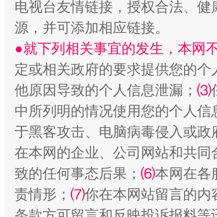
电视台友情链接，授权合法、健
源，并可添加相应链接。
●就下列相关事宜的发生，本网
定或相关政府的要求提供您的个
揭批美国五大"原罪"
"炒
他原因导致的个人信息泄漏；
⑶
中所列明的情况使用您的个人信
于黑客攻击、电脑病毒侵入或政
在本网的企业、公司网站和共同
致的任何事态后果；
⑹
本网在各
责情形；
⑺
你在本网站留言的内
条款方可留言和反映投诉报料等