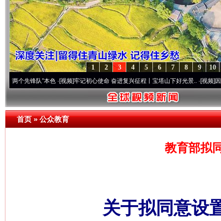
1
2
3
4
5
6
7
8
9
10
先锋队”本色
·[视频]
牢记初心使命 奋进复兴征程丨宝塔山下好光景..
·[视频]
因党而生 为党
首页
»
公众教育
教育部拟同
关于拟同意设