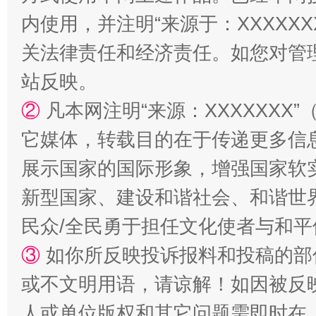
内使用，并注明“来源于：XXXXX
关法律责任和经济责任。如您对管
站反映。
站台名比不上好声名
②
凡本网注明“来源：XXXXXX
它媒体，转载目的在于传递更多信
展示国家的国际形象，增强国家软
新型国家、建设和谐社会、和谐世界
民众/全民勇于担任文化使者与和
③
如你所反映投诉报料和投稿的部
或不文明用语，请谅解！如因被反
漫山遍野的桃花与雪山、麦地、白藏房
除了
人或单位版权和其它问题需即时在