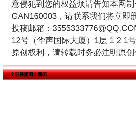
意侵犯到您的权益烦请告知本网制作采编
GAN160003，请联系我们将立即删
投稿邮箱：3555333776@QQ
12号（华声国际大厦）1层 1 2
今
原创权利，请转载时务必注明原创作
在谋一域中谋全局
全球视频图文新闻
习近平的博鳌关键词
魏明亮