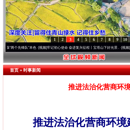
1
2
3
4
5
6
7
8
9
10
两个先锋队”本色
·[视频]
牢记初心使命 奋进复兴征程丨宝塔山下好光景..
·[视频]
因党而生
首页
»
时事新闻
推进法治化营商环境
推进法治化营商环境建