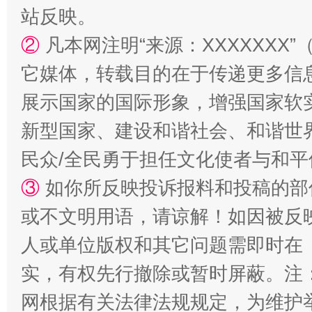
站反映。
②
凡本网注明“来源：XXXXXX
站台名比不上好声名
它媒体，转载目的在于传递更多信
展示国家的国际形象，增强国家软
新型国家、建设和谐社会、和谐世界
民众/全民勇于担任文化使者与和
③
如你所反映投诉报料和投稿的部
或不文明用语，请谅解！如因被反
人或单位版权和其它问题需即时在
漫山遍野的桃花与雪山、麦地、白藏房
除了
实，有权先行撤除或暂时屏蔽。注
网根据有关法律法规规定，为维护