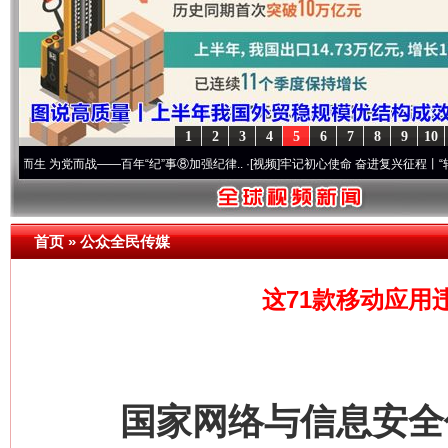
1
2
3
4
5
6
7
8
9
10
党而战——百年“纪”事⑧加强纪律..
·[视频]
牢记初心使命 奋进复兴征程丨“转折之城”激荡
首页
»
公众全民传媒
这71款移动应用
国家网络与信息安全信