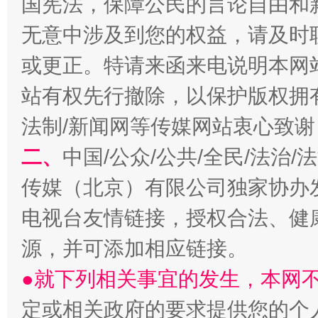
国宪法，保障公民的言论自由和
无意中涉及到您的权益，请及时
或更正。特请来函来电说明本网
站有权先行撤除，以保护版权拥有者
生
“刷贴”乱象丛生
法制/新闻网等传媒网站衷心致谢
二、
中国/公众/公共/全民/法治
传媒（北京）有限公司独家协办
电视台友情链接，授权合法、健
源，并可添加相应链接。
●就下列相关事宜的发生，本网
揭批美国五大"原罪"
"炒
定或相关政府的要求提供您的个