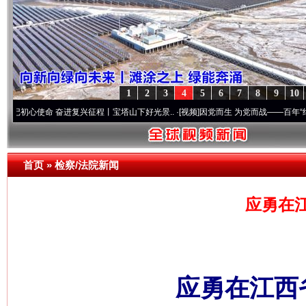
1
2
3
4
5
6
7
8
9
10
使命 奋进复兴征程丨宝塔山下好光景..
·[视频]
因党而生 为党而战——百年“纪”事⑧加强纪
首页
»
检察/法院新闻
应勇在
应勇在江西