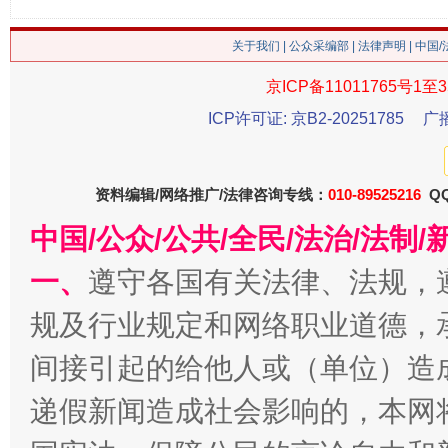
关于我们
|
公众采编部
|
法律声明
| 中国
今
在谋一域中谋全局
京ICP备11011765号1至3
ICP许可证: 京B2-20251785
广
资料编辑/网络推广/法律咨询专线：
010-89525216
QQ
中国/公众/公共/全民/法治/法
一、
遵守各国有关法律、法规，
习近平的博鳌关键词
规及行业规定和网络职业道德，
魏明亮
间接引起的给他人或（单位）造
递假新闻造成社会影响的，本网