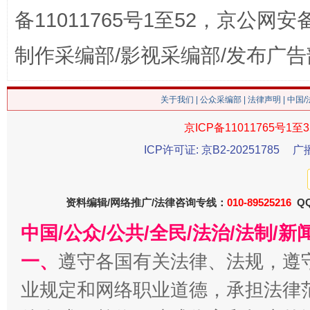
备11011765号1至52，京公网安备：
网上购药对药下症？
制作采编部/影视采编部/发布广告
关于我们
|
公众采编部
|
法律声明
| 中国
京ICP备11011765号1至3
ICP许可证: 京B2-20251785
广
资料编辑/网络推广/法律咨询专线：
这是一记警钟！
010-89525216
谢
QQ
中国/公众/公共/全民/法治/法制/
一、
遵守各国有关法律、法规，遵
业规定和网络职业道德，承担法律