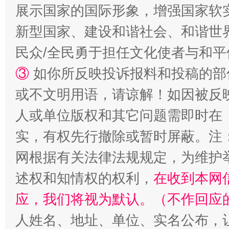
展示国家的国际形象，增强国家软
新型国家、建设和谐社会、和谐世界
站台名比不上好声名
民众/全民勇于担任文化使者与和
③
如你所反映投诉报料和投稿的部
或不文明用语，请谅解！如因被反
人或单位版权和其它问题需即时在
实，有权先行撤除或暂时屏蔽。注
网根据有关法律法规规定，为维护
述权和知情权的权利，
在收到本网
漫山遍野的桃花与雪山、麦地、白藏房
除了
应，我们将视为默认。（不作回应
人姓名、地址、单位、实名公布，让