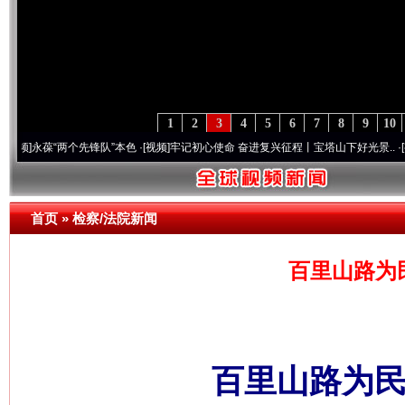
1
2
3
4
5
6
7
8
9
10
“两个先锋队”本色
·[视频]
牢记初心使命 奋进复兴征程丨宝塔山下好光景..
·[视频]
因党而
首页
»
检察/法院新闻
百里山路为
百里山路为民