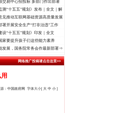
源交易中心招投标 多部门作出部署
监测“十五五”规划》发布｜全文｜解
意见推动互联网基础资源高质量发展
部署开展安全生产“打非治违”工作
建设“十五五”规划》印发｜全文
国家要提升孩子们这些能力素养
兴征程丨红船起航处 潮起..
·[视频]
一首歌的时间，读懂乐至的“诗与远方”
·[视频]
从《
能发展，国务院常务会作最新部署⇒
网络推广投稿请点击这里>>
么用
来源：
中国政府网
字体大小[
大
中
小
]