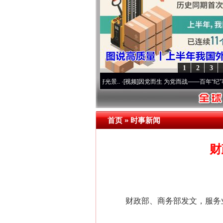
1
2
3
命 奋进复兴征程丨宝塔山下好光景..
·[视频]
因党而生 为党而战——百年“纪”事⑧加强纪律
首页
»
时事新闻
财
财政部、商务部发文，服务业