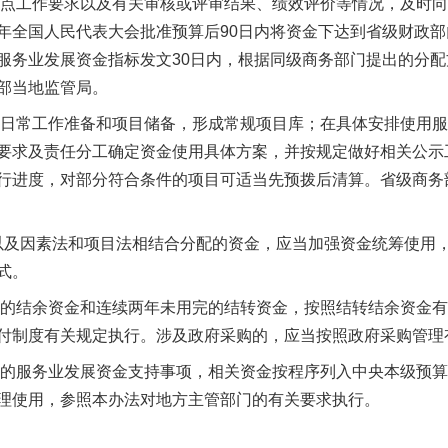
点工作要求以及有关审核或评审结果、绩效评价等情况，及时向
年全国人民代表大会批准预算后90日内将资金下达到省级财政
服务业发展资金指标发文30日内，根据同级商务部门提出的分
部当地监管局。
日常工作准备和项目储备，形成常规项目库；在具体安排使用服
要求及责任分工确定资金使用具体方案，并按规定做好相关公示
谢谢有你温暖了四季
行进度，对部分符合条件的项目可适当先预拨后清算。省级商务
及因素法和项目法相结合分配的资金，应当加强资金统筹使用，
式。
结余资金和连续两年未用完的结转资金，按照结转结余资金有关
付制度有关规定执行。涉及政府采购的，应当按照政府采购管理
的服务业发展资金支持事项，相关资金按程序列入中央本级预算
理使用，参照本办法对地方主管部门的有关要求执行。
今年投资意愿榜揭晓