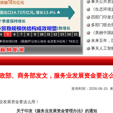
事关公共资
《生态环境
读
四部门印发
多部门联合
《美丽中国
4
5
6
7
8
9
10
11
12
13
14
15
未来五年，
..
·[视频]
牢记初心使命 奋进复兴征程丨“转折之城”激荡..
·[视频]
牢记初心使命 奋进复
事关人工智
政部、商务部发文，服务业发展资金要这
发布时间：2026-06-15 
发展资金要这么用！
关于印发《服务业发展资金管理办法》的通知