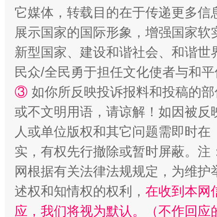
站台名比不上好声名
它媒体，转载目的在于传递更多信
展示国家的国际形象，增强国家软
新型国家、建设和谐社会、和谐世界
民众/全民勇于担任文化使者与和
③
如你所反映投诉报料和投稿的部
或不文明用语，请谅解！如因被反
人或单位版权和其它问题需即时在
漫山遍野的桃花与雪山、麦地、白藏房
除了
实，有权先行撤除或暂时屏蔽。注
网根据有关法律法规规定，为维护
述权和知情权的权利，
在收到本网
应，我们将视为默认。（不作回应