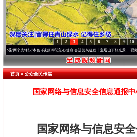
1
2
3
4
5
6
7
8
9
10
两个先锋队”本色
·[视频]
牢记初心使命 奋进复兴征程丨宝塔山下好光景..
·[视频]
因党而生
首页
»
公众全民传媒
国家网络与信息安全信息通报中
国家网络与信息安全信