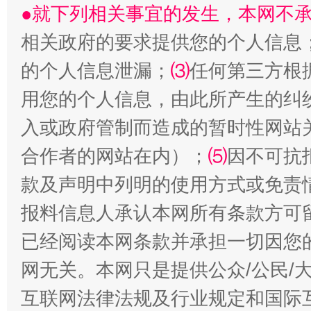
●就下列相关事宜的发生，本网不
相关政府的要求提供您的个人信息
的个人信息泄漏；
⑶
任何第三方根
生
“刷贴”乱象丛生
用您的个人信息，由此所产生的纠
入或政府管制而造成的暂时性网站
合作者的网站在内）；
⑸
因不可抗
款及声明中列明的使用方式或免责
报料信息人承认本网所有条款方可
已经阅读本网条款并承担一切因您
揭批美国五大"原罪"
"炒
网无关。本网只是提供公众/公民/
互联网法律法规及行业规定和国际