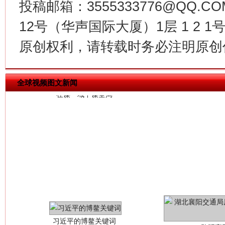
投稿邮箱：3555333776@QQ
12号（华声国际大厦）1层 1 2
今
在谋一域中谋全局
原创权利，请转载时务必注明原创作
全球视频图文新闻
习近平的博鳌关键词
魏明亮