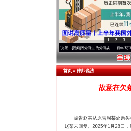
1
2
3
命 奋进复兴征程丨宝塔山下好光景..
·[视频]
因党而生 为党而战——百年“纪”事⑧加强纪
首页
»
律师说法
故意在欠
被告赵某从原告周某处购买卷材，
赵某未回复。2025年1月28日