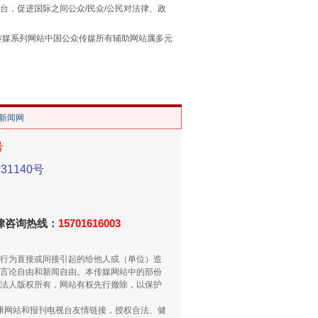
台，促进国际之间公众/民众/公民对法律、政
本传媒系列网站中国公众传媒所有辅助网站属多元
。
/新闻网
号
1140号
侵吞公款13万，颠沛流离20年
法律咨询热线：
15701616003
行为直接或间接引起的给他人或（单位）造
言论自由和新闻自由。本传媒网站中的部份
法人版权所有，网站有权先行撤除，以保护
健康网站和报刊电视台友情链接，授权合法、健