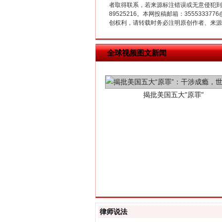
者取得联系，若来源标注错误或无意侵犯到您的
89525216。本网投稿邮箱：355533
创权利，请转载时务必注明原创作者、来源：
揭批美国五大"原罪"
全球视频图文新闻
解纷+调解+退费，一次搞定
律师说法