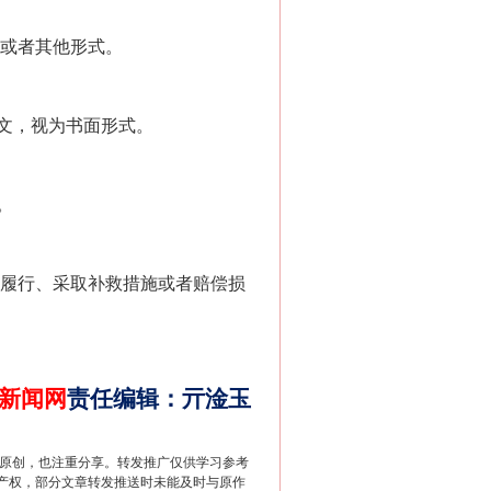
千亩耕地变“别墅”
或者其他形式。
文，视为书面形式。
。
履行、采取补救措施或者赔偿损
别拿“量子”当幌子
新闻网
责任编辑
：
亓淦玉
重原创，也注重分享。转发推广仅供学习参考
产权，部分文章转发推送时未能及时与原作