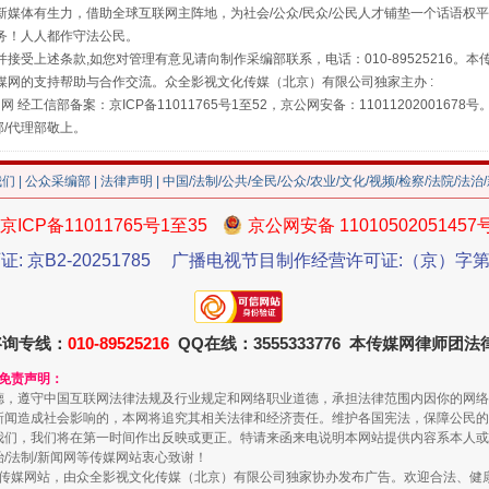
媒体有生力，借助全球互联网主阵地，为社会/公众/民众/公民人才铺垫一个话语权平
务！人人都作守法公民。
接受上述条款,如您对管理有意见请向制作采编部联系，电话：010-89525216。
媒网的支持帮助与合作交流。众全影视文化传媒（北京）有限公司独家主办 :
网 经工信部备案：京ICP备11011765号1至52，京公网安备：11011202001678号
部/代理部敬上。
我们
|
公众采编部
|
法律声明
| 中国/法制/公共/全民/公众/农业/文化/视频/检察/法院/法治
京ICP备11011765号1至35
京公网安备 11010502051457
证: 京B2-20251785
广播电视节目制作经营许可证:（京）字第3
送你一朵小红花
咨询专线：
010-89525216
QQ在线：3555333776 本传媒网律师团
和免责声明：
德，遵守中国互联网法律法规及行业规定和网络职业道德，承担法律范围内因你的网络
新闻造成社会影响的，本网将追究其相关法律和经济责任。维护各国宪法，保障公民的
我们，我们将在第一时间作出反映或更正。特请来函来电说明本网站提供内容系本人或
治/法制/新闻网等传媒网站衷心致谢！
新闻网等传媒网站，由众全影视文化传媒（北京）有限公司独家协办发布广告。欢迎合法、