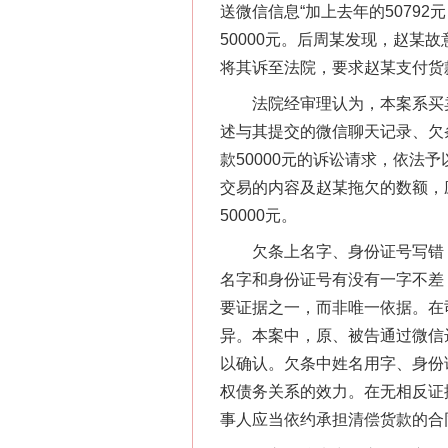
送微信信息“加上去年的50792
50000元。后周某发现，赵
将其诉至法院，要求赵某支付货款
法院经审理认为，本案系买卖
网上购药对药下症？
述与其提交的微信聊天记录、欠
款50000元的诉讼请求，依法
交易的内容及赵某拖欠的数额，
50000元。
欠条上名字、身份证号写错，
名字和身份证号有没有一字不差
要证据之一，而非唯一依据。在
异。本案中，原、被告通过微信
以确认。欠条中姓名用字、身份
这是一记警钟！
权债务关系的效力。在无相反证
事人应当依约承担清偿货款的合