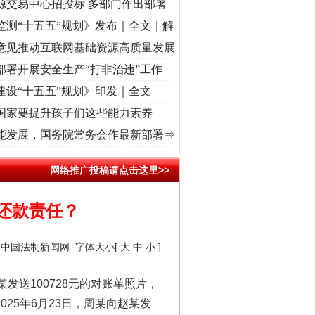
源交易中心招投标 多部门作出部署
监测“十五五”规划》发布｜全文｜解
意见推动互联网基础资源高质量发展
部署开展安全生产“打非治违”工作
建设“十五五”规划》印发｜全文
国家要提升孩子们这些能力素养
兴征程丨红船起航处 潮起..
·[视频]
一首歌的时间，读懂乐至的“诗与远方”
·[视频]
从《
能发展，国务院常务会作最新部署⇒
网络推广投稿请点击这里>>
还款责任？
：
中国法制新闻网
字体大小[
大
中
小
]
送100728元的对账单照片，
025年6月23日，周某向赵某发