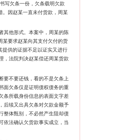
给周某书写欠条一份，欠条载明欠款
写错。因赵某一直未付货款，周某
者其他形式。本案中，周某的陈
“神药”背后的真相
对周某要求赵某向其支付欠付的货
但其提供的证据不足以证实又进行
理，法院判决赵某偿还周某货款
断要不要还钱，看的不是欠条上
书面欠条仅是证明债权债务的重
欠条所载身份信息的表面文字差
，后续又出具欠条对欠款金额予
行整体甄别，不必然产生阻却债
法官巧妙执行解纠纷
可依法确认欠货款事实成立，当