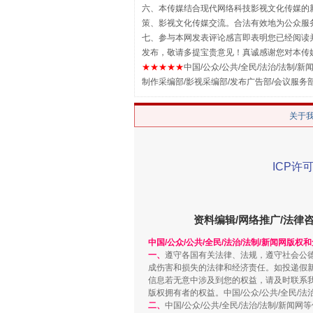
六、本传媒结合现代网络科技影视文化传媒的新
策、影视文化传媒交流。合法有效地为公众服
七、参与本网发表评论感言即表明您已经阅读并
发布，敬请多提宝贵意见！真诚感谢您对本传
★★★★★
中国/公众/公共/全民/法治/法制/新闻
制作采编部/影视采编部/发布广告部/会议服务
关于
ICP许可
招工难、用工荒背后
资料编辑/网络推广/法律
中国/公众/公共/全民/法治/法制/新闻网版权
一、
遵守各国有关法律、法规，遵守社会公
成伤害和损失的法律和经济责任。如投递假
信息若无意中涉及到您的权益，请及时联系
版权拥有者的权益。中国/公众/公共/全民/法
二、
中国/公众/公共/全民/法治/法制/