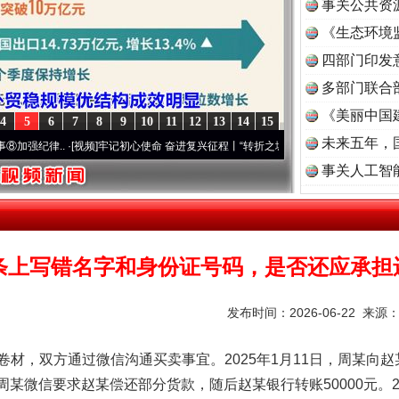
事关公共资
《生态环境
读
四部门印发
多部门联合
《美丽中国
4
5
6
7
8
9
10
11
12
13
14
15
未来五年，
律..
·[视频]
牢记初心使命 奋进复兴征程丨“转折之城”激荡..
·[视频]
牢记初心使命 奋进复
事关人工智
条上写错名字和身份证号码，是否还应承担
发布时间：2026-06-22 来源
双方通过微信沟通买卖事宜。2025年1月11日，周某向赵某发
，周某微信要求赵某偿还部分货款，随后赵某银行转账50000元。2