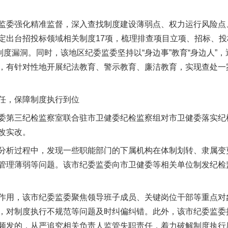
委强化精准监督，深入查找制度建设薄弱点、权力运行风险点
定出台招投标领域相关制度17项，梳理排查项目立项、招标、
制度漏洞。同时，该地区纪委监委坚持以“身边事”教育“身边人”
，有针对性地开展纪法教育、警示教育、廉洁教育，实现查处一
，保障制度执行到位
茶叶“炒上天”
第三纪检监察室联合驻市卫健委纪检监察组对市卫健委落实纪
改实改。
析过程中，发现一些职能部门的下属机构在体制划转、隶属变
管理薄弱等问题。该市纪委监委向市卫健委等相关单位制发纪检
，该市纪委监委聚焦领导班子成员、关键岗位干部等重点对象
，对制度执行不规范等问题及时纠偏纠错。此外，该市纪委监委
频发的，从严追究相关负责人监管失职责任，着力破解制度执行