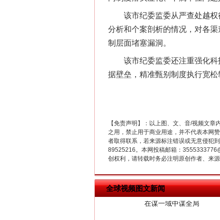
这是一记警钟！
该市纪委监委从严查处越权行
分析和个案剖析的情况，对各渠
制层面堵塞漏洞。
该市纪委监委还注重强化科技
据壁垒，精准甄别制度执行宽松
【免责声明】：以上图、文、音/视频文章
之用，禁止用于商业用途，并不代表本网赞
者取得联系，若来源标注错误或无意侵犯到您的
在谋一域中谋全局
89525216。本网投稿邮箱：355533
创权利，请转载时务必注明原创作者、来源：
全球视频图文新闻