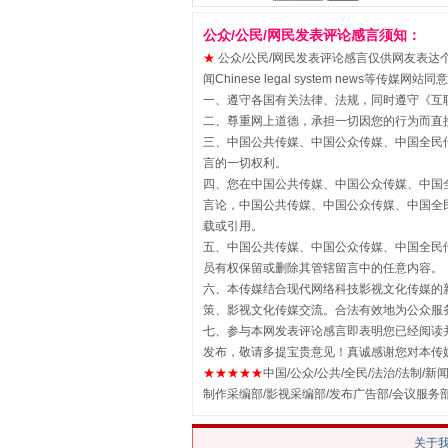
公众/公民/网民发表评论感言须知：
★
公众/公民/网民发表评论感言仅供网友表达个人看法
闻Chinese legal system new
一、遵守各国有关法律、法规，同时遵守《
互
二、尊重网上道德，承担一切因您的行为而直
三、中国公共传媒、中国公众传媒、中国全民传媒China 
言的一切权利。
揭批美国五大"原罪"
四、您在中国公共传媒、中国公众传媒、中国全民传媒Chin
言论，中国公共传媒、中国公众传媒、中国全民传媒China
载或引用。
五、中国公共传媒、中国公众传媒、中国全民传媒China 
员有权保留或删除其管辖留言中的任意内容。
六、本传媒结合现代网络科技影视文化传媒的新
策、影视文化传媒交流。合法有效地为公众服
七、参与本网发表评论感言即表明您已经阅读并
发布，敬请多提宝贵意见！真诚感谢您对本传
★★★★★
中国/公众/公共/全民/法治/法制/新闻
制作采编部/影视采编部/发布广告部/会议服务
关于