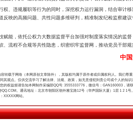
谢谢有你温暖了四季
权、违规履职等行为的同时，深挖权力运行漏洞，结合审计移
道反映的高频问题、共性问题多维研判，精准制发纪检监察建议
赋能，依托公权力大数据监督平台加强对制度落实情况的监督
软、流程不合规等共性隐患，织密织牢监督网，推动党员干部规
中国
内容转载于网络（本网原创文章除外），其版权均属于原作者或归属权利人。我们尊
同其观点。仅供交流学习了解法律、法规、政策，如无意侵犯到贵公司或个人的知识
今年投资意愿榜揭晓
权益烦请告知本网制作采编部QQ号: 3555333776，微信号：GAN160003，请
3776@QQ.COM。通讯地址：北京市朝阳区朝外雅宝路12号（华声国际大厦）1层 1 
XXXXX网站。