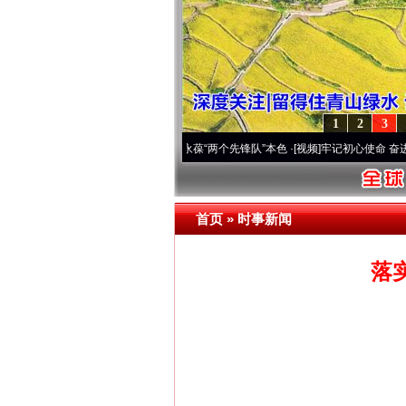
1
2
3
深刻改变雪域高原..
·[视频]
永葆“两个先锋队”本色
·[视频]
牢记初心使命 奋进复兴征程丨
首页
»
时事新闻
落