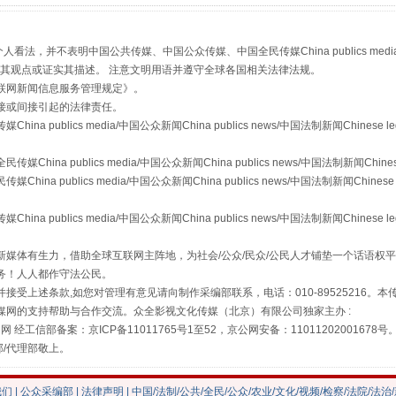
，并不表明中国公共传媒、中国公众传媒、中国全民传媒China publics media/中国公
s等传媒网站同意其观点或证实其描述。 注意文明用语并遵守全球各国相关法律法规。
联网新闻信息服务管理规定
》。
接或间接引起的法律责任。
publics media/中国公众新闻China publics news/中国法制新闻Chinese l
"炒鞋教程"里的骗局
a publics media/中国公众新闻China publics news/中国法制新闻Chinese
 publics media/中国公众新闻China publics news/中国法制新闻Chinese 
publics media/中国公众新闻China publics news/中国法制新闻Chinese l
媒体有生力，借助全球互联网主阵地，为社会/公众/民众/公民人才铺垫一个话语权平
务！人人都作守法公民。
接受上述条款,如您对管理有意见请向制作采编部联系，电话：010-89525216。
媒网的支持帮助与合作交流。众全影视文化传媒（北京）有限公司独家主办 :
网 经工信部备案：京ICP备11011765号1至52，京公网安备：11011202001678号
部/代理部敬上。
我们
|
公众采编部
|
法律声明
| 中国/法制/公共/全民/公众/农业/文化/视频/检察/法院/法治
珠宝鉴定乱象