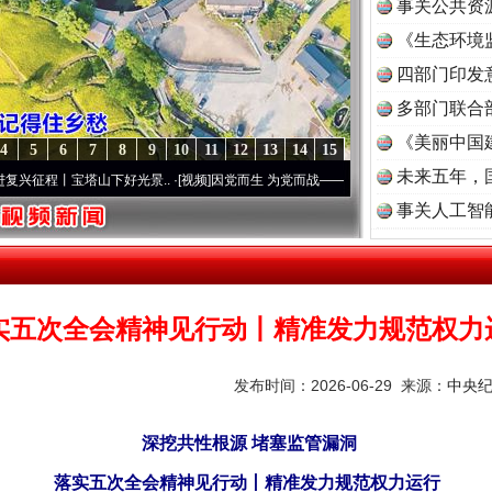
事关公共资
《生态环境
读
四部门印发
多部门联合
《美丽中国
4
5
6
7
8
9
10
11
12
13
14
15
未来五年，
宝塔山下好光景..
·[视频]
因党而生 为党而战——百年“纪”事⑧加强纪律..
·[视频]
牢记初
事关人工智
实五次全会精神见行动丨精准发力规范权力
发布时间：2026-06-29 来源：
中央
深挖共性根源 堵塞监管漏洞
落实五次全会精神见行动丨精准发力规范权力运行