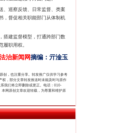
法官巧妙执行解纠纷
送、巡察反馈、日常监督、类案
书，督促相关职能部门从体制机
，搭建监督模型，打通跨部门数
范履职用权。
法治新闻网
摘编
：
亓淦玉
重原创，也注重分享。转发推广仅供学习参考
产权，部分文章转发推送时未能及时与原作
新中国诞生的见证
联系我们将立即删除或更正。电话：010-
2 1号。本网原创文章欢迎转载，为尊重和维护原