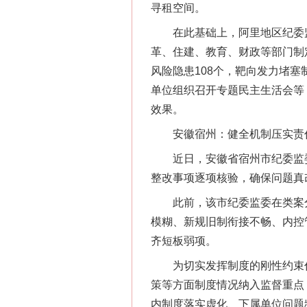
寻租空间。
在此基础上，阿里地区纪委监
革、住建、教育、财政等部门制
风险隐患108个，靶向发力堵塞
单位组织召开专题民主生活会等
效果。
安徽宿州：健全机制压实责任
网上购药对药下症？
近日，安徽省宿州市纪委监委
整改事项逐项核验，确保问题真
此前，该市纪委监委在类案分
模糊、新规旧制衔接不畅、内控
齐短板弱项。
为切实发挥制度的刚性约束作用
策等方面制度情况纳入监督重点
内制度落实虚化、下属单位问题