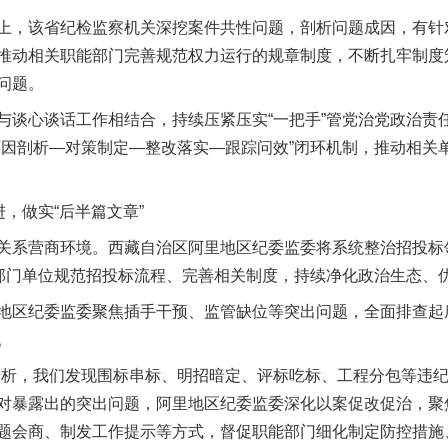
，该省纪检监察机关深挖案件共性问题，剖析问题成因，有针
推动相关职能部门完善规范权力运行的规章制度，不断扎牢制度
问题。
心谈话工作相结合，持续压紧压实“一把手”管党治党政治责
原因剖析—对策制定—整改落实—跟踪问效”闭环机制，推动相关
，做实“后半篇文章”
系营商环境。西藏自治区阿里地区纪委监委将系统整治招投标
关部门单位规范招投标流程、完善相关制度，持续净化政治生态、
区纪委监委聚焦插手干预、监管缺位等突出问题，全面排查起
。
，我们发现围标串标、明招暗定、评标吃标、工程分包等违纪
对暴露出的突出问题，阿里地区纪委监委深化以案促改促治，聚
题会商、制发工作提示等方式，督促职能部门细化制定防控措施