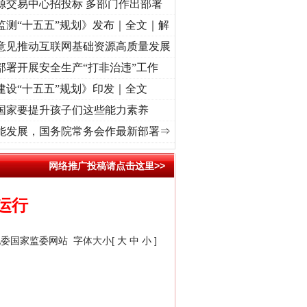
源交易中心招投标 多部门作出部署
监测“十五五”规划》发布｜全文｜解
意见推动互联网基础资源高质量发展
部署开展安全生产“打非治违”工作
建设“十五五”规划》印发｜全文
国家要提升孩子们这些能力素养
心使命 奋进复兴征程丨“转折之城”激荡..
·[视频]
牢记初心使命 奋进复兴征程丨红船起航处
能发展，国务院常务会作最新部署⇒
网络推广投稿请点击这里>>
运行
纪委国家监委网站
字体大小[
大
中
小
]