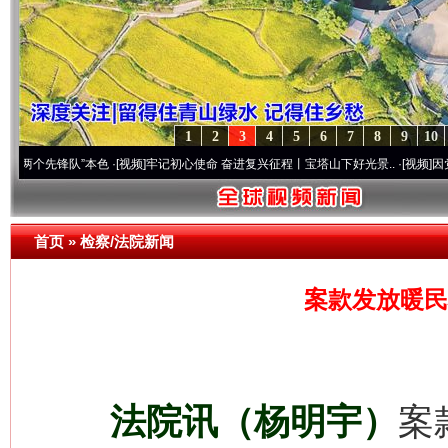
1
2
3
4
5
6
7
8
9
10
锋队”本色
·[视频]
牢记初心使命 奋进复兴征程丨宝塔山下好光景..
·[视频]
因党而生 为党
首页
»
检察/法院新闻
案款发放暖民
法院讯（杨明宇）
案