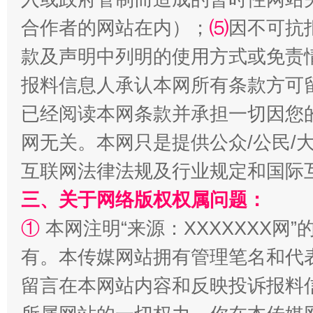
合作者的网站在内）；
⑸
因不可抗
款及声明中列明的使用方式或免责
报料信息人承认本网所有条款方可
揭批美国五大"原罪"
"炒
已经阅读本网条款并承担一切因您
网无关。本网只是提供公众/公民/
互联网法律法规及行业规定和国际
三、关于网络版权权属问题：
①
本网注明“来源：XXXXXXX网”
有。本传媒网站拥有管理笔名和代
留言在本网站内容和反映投诉报料
解纷+调解+退费，一次搞定