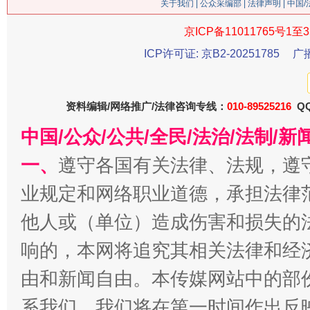
关于我们
|
公众采编部
|
法律声明
| 中国
京ICP备11011765号1至3
ICP许可证: 京B2-20251785
广
资料编辑/网络推广/法律咨询专线：
010-89525216
QQ
中国/公众/公共/全民/法治/法制/
一、
遵守各国有关法律、法规，遵
今
在谋一域中谋全局
业规定和网络职业道德，承担法律
他人或（单位）造成伤害和损失的
响的，本网将追究其相关法律和经
由和新闻自由。本传媒网站中的部
系我们，我们将在第一时间作出反