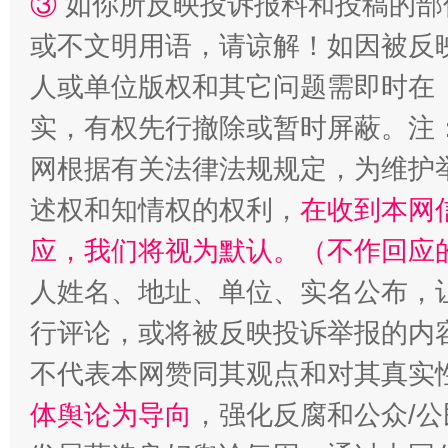
③
如你所反映投诉报料和投稿的部
或不文明用语，请谅解！如因被反
漫山遍野的桃花与雪山、麦地、白藏房
除了
人或单位版权和其它问题需即时在
实，有权先行撤除或暂时屏蔽。注
网根据有关法律法规规定，为维护
述权和知情权的权利，
在收到本网
应，我们将视为默认。（不作回应
人姓名、地址、单位、实名公布，让
招工难、用工荒背后
行评论，或将被反映投诉举报的内
不代表本网赞同其观点和对其真实
体舆论为导向
，强化反腐和公众/公