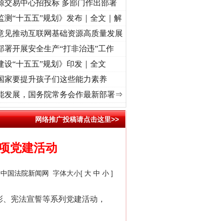
源交易中心招投标 多部门作出部署
监测“十五五”规划》发布｜全文｜解
意见推动互联网基础资源高质量发展
部署开展安全生产“打非治违”工作
建设“十五五”规划》印发｜全文
国家要提升孩子们这些能力素养
命 奋进复兴征程丨“转折之城”激荡..
·[视频]
牢记初心使命 奋进复兴征程丨红船起航处 潮
能发展，国务院常务会作最新部署⇒
网络推广投稿请点击这里>>
项党建活动
：
中国法院新闻网
字体大小[
大
中
小
]
彰、宪法宣誓等系列党建活动，