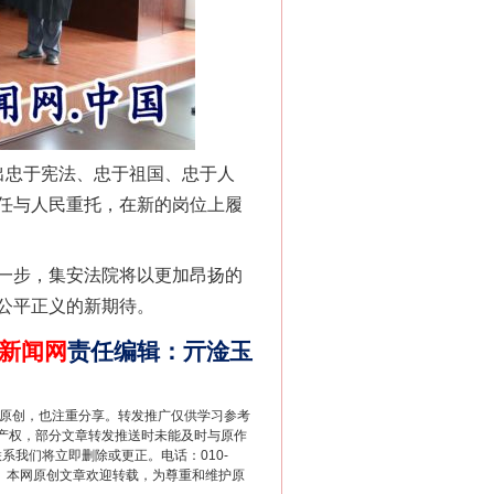
法官巧妙执行解纠纷
忠于宪法、忠于祖国、忠于人
任与人民重托，在新的岗位上履
一步，集安法院将以更加昂扬的
公平正义的新期待。
新闻网
责任编辑
：
亓淦玉
新中国诞生的见证
重原创，也注重分享。转发推广仅供学习参考
产权，部分文章转发推送时未能及时与原作
联系我们将立即删除或更正。电话：010-
2 1号。本网原创文章欢迎转载，为尊重和维护原