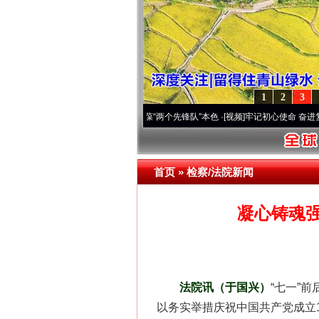
1
2
3
改变雪域高原..
·[视频]
永葆“两个先锋队”本色
·[视频]
牢记初心使命 奋进复兴征程丨宝塔
首页
»
检察/法院新闻
凝心铸魂
法院讯（于国兴）
“七一”
以务实举措庆祝中国共产党成立