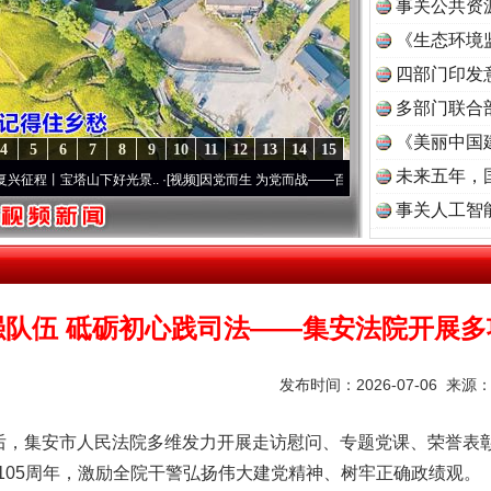
事关公共资
《生态环境
读
四部门印发
多部门联合
《美丽中国
4
5
6
7
8
9
10
11
12
13
14
15
未来五年，
山下好光景..
·[视频]
因党而生 为党而战——百年“纪”事⑧加强纪律..
·[视频]
牢记初心使
事关人工智
强队伍 砥砺初心践司法——集安法院开展多
发布时间：2026-07-06 来源
前后，集安市人民法院多维发力开展走访慰问、专题党课、荣誉表
105周年，激励全院干警弘扬伟大建党精神、树牢正确政绩观。