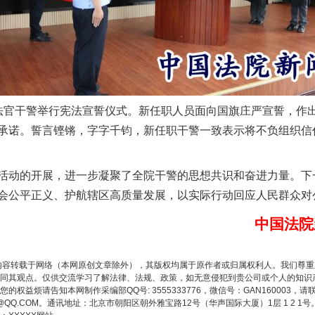
谢谢有你温暖了四季
官干警举行宪法宣誓仪式。新任职人员面向国旗庄严宣誓，作出
承诺。誓言铿锵，字字千钧，新任职干警一致表示将不负组织信
动的开展，进一步凝聚了全院干警的思想共识和奋进力量。下
会公平正义、护航辖区高质量发展，以实际行动回应人民群众对
中国法院
今年投资意愿榜揭晓
内容转载于网络（本网原创文章除外），其版权均属于原作者或归属权利人。我们尊
同其观点。仅供交流学习了解法律、法规、政策，如无意侵犯到贵公司或个人的知识
权益烦请告知本网制作采编部QQ号: 3555333776，微信号：GAN160003，请
3776@QQ.COM。通讯地址：北京市朝阳区朝外雅宝路12号（华声国际大厦）1层 1 