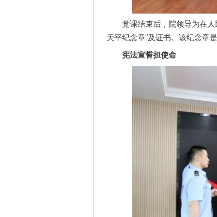
党课结束后，院领导为在人民
天平纪念章”及证书。该纪念章
宪法宣誓担使命
网上购药对药下症？