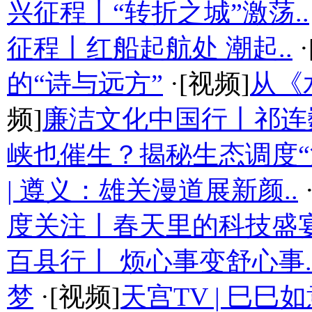
兴征程丨“转折之城”激荡..
征程丨红船起航处 潮起..
·
的“诗与远方”
·[视频]
从《
频]
廉洁文化中国行丨祁连
峡也催生？揭秘生态调度“流
| 遵义：雄关漫道展新颜..
度关注丨春天里的科技盛
百县行丨 烦心事变舒心事.
梦
·[视频]
天宫TV | 巳