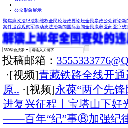
公众形象展示
聚焦廉政法纪
法制维权
全民论坛
政要论坛
全民参政
公众评论
新
案件追踪观察
军事动态
法治新闻
国际新闻
全民康养
医药医疗
残
投稿邮箱：
3555333776@
·[视频]
青藏铁路全线开通
原..
·[视频]
永葆“两个先锋
进复兴征程丨宝塔山下好光
——百年“纪”事⑧加强纪律