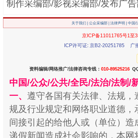
制作采编部/影视采编部/发布广告
这是一记警钟！
谢
关于我们
|
公众采编部
|
法律声明
| 中国
京ICP备11011765号1至3
ICP许可证: 京B2-20251785
广
资料编辑/网络推广/法律咨询专线：
010-89525216
QQ
中国/公众/公共/全民/法治/法
一、
遵守各国有关法律、法规，
今
规及行业规定和网络职业道德，
在谋一域中谋全局
间接引起的给他人或（单位）造
递假新闻造成社会影响的，本网