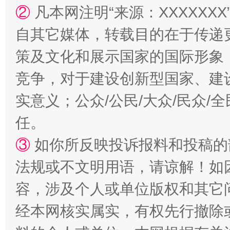
②
凡本网注明“来源：XXXXX
自其它媒体，转载目的在于传递
策及文化和展示国家的国际形象
漫山遍野的桃花与雪山、麦地、白藏房
除了
竞争，对于建设创新型国家、建
实意义；公众/公民/大众/民众
任。
③
如你所反映投诉报料和投稿的
法规或不文明用语，请谅解！如
容，涉及个人或单位版权和其它
经本网核实属实，有权先行撤除
招工难、用工荒背后