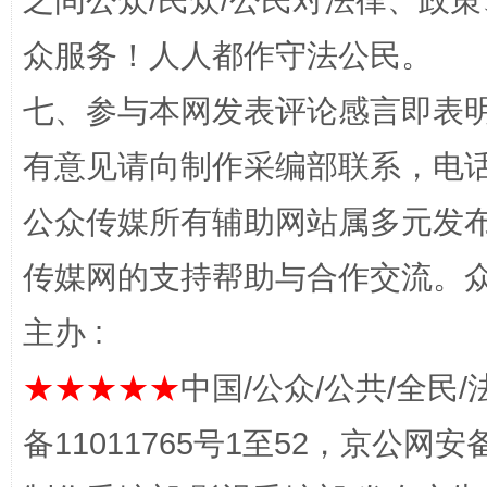
之间公众/民众/公民对法律、政
招工难、用工荒背后
众服务！人人都作守法公民。
七、参与本网发表评论感言即表明
有意见请向制作采编部联系，电话：0
公众传媒所有辅助网站属多元发
传媒网的支持帮助与合作交流。
网上购药对药下症？
主办 :
★★★★★
中国/公众/公共/全民/
备11011765号1至52，京公网安备：