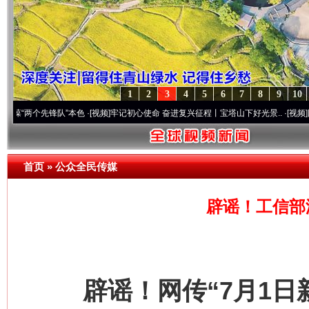
1
2
3
4
5
6
7
8
9
10
先锋队”本色
·[视频]
牢记初心使命 奋进复兴征程丨宝塔山下好光景..
·[视频]
因党而生 为
首页
»
公众全民传媒
辟谣！工信部
辟谣！网传“7月1日