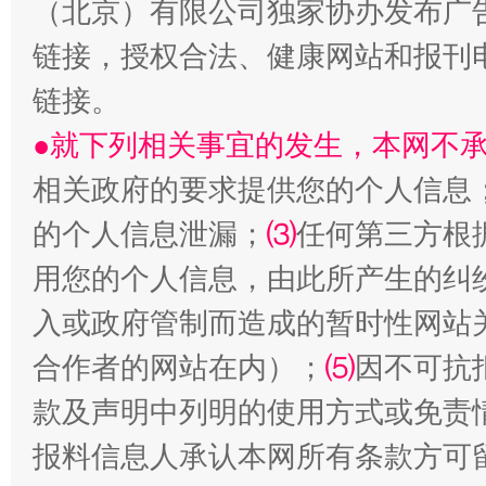
（北京）有限公司独家协办发布广
链接，授权合法、健康网站和报刊
链接。
●就下列相关事宜的发生，本网不
生
相关政府的要求提供您的个人信息
“刷贴”乱象丛生
的个人信息泄漏；
⑶
任何第三方根
用您的个人信息，由此所产生的纠
入或政府管制而造成的暂时性网站
合作者的网站在内）；
⑸
因不可抗
款及声明中列明的使用方式或免责
报料信息人承认本网所有条款方可
揭批美国五大"原罪"
"炒