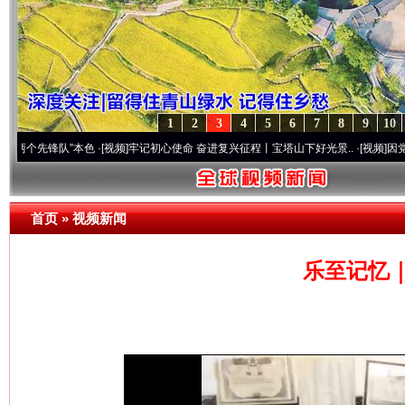
1
2
3
4
5
6
7
8
9
10
锋队”本色
·[视频]
牢记初心使命 奋进复兴征程丨宝塔山下好光景..
·[视频]
因党而生 为党而
首页
»
视频新闻
乐至记忆