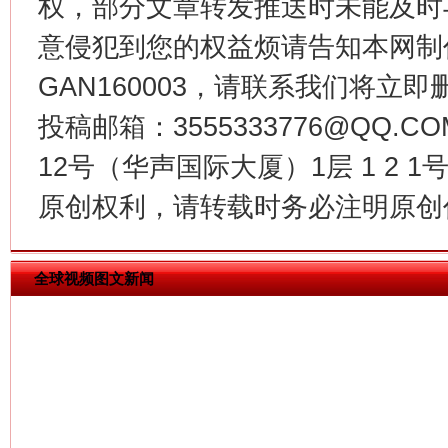
权，部分文章转发推送时未能及时
意侵犯到您的权益烦请告知本网制作采编
GAN160003，请联系我们将立即删
投稿邮箱：3555333776@QQ
今
在谋一域中谋全局
12号（华声国际大厦）1层 1 2
原创权利，请转载时务必注明原创作
全球视频图文新闻
习近平的博鳌关键词
魏明亮