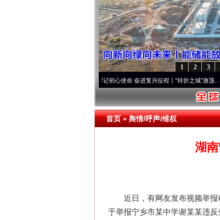
1
2
3
“纪”事⑧加强纪律..
·[视频]
牢记初心使命 奋进复兴征程丨“转折之城”激荡..
·[视频]
牢记
首页
»
舆情/呼声/维权
湖南
近日，有网友发布视频举报称，
于举报宁乡市某中学谢某某违反