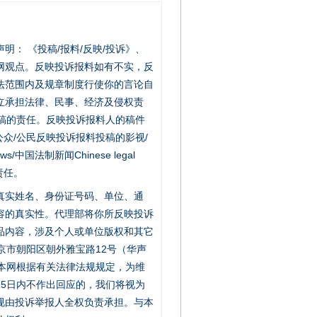
站严肃声明： 《投稿/报料/反映/投诉》、
网观点。反映投诉报料如有不实，反
法范围内及规章制度行使你的言论自
立承担法律、民事、经济及侵权责
稿的责任。反映投诉报料人的稿件
众/公民反映投诉报料投稿的影视/
别拿“量子”当幌子
s/中国法制新闻Chinese legal
责任。
的真实姓名、身份证号码、单位、通
容的真实性。代理部将你所反映投诉
品内容，涉及个人或单位版权和其它
京市朝阳区朝外雅宝路12号（华声
：本网根据有关法律法规规定，为维
5日内不作出回应的，我们将视为
规由投诉举报人全权负责承担。与本