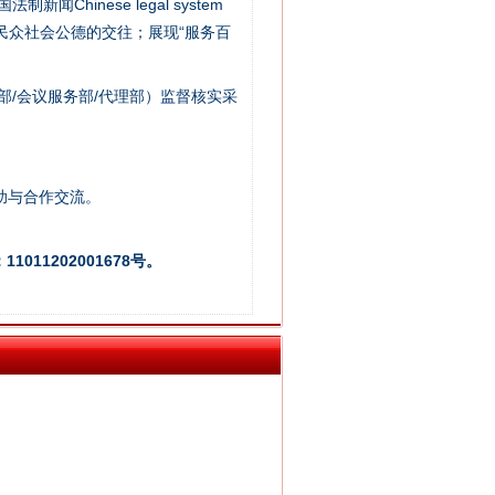
新闻Chinese legal system
/民众社会公德的交往；展现“服务百
部/会议服务部/代理部）监督核实采
“谁都不怕”的他落马了
助与合作交流。
011202001678号。
用生命托举生命