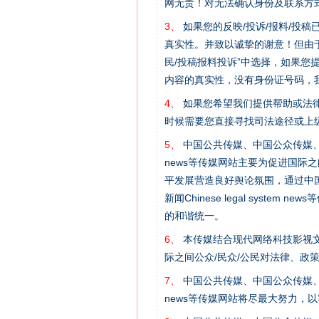
网无责！对无法确认身份及联系方
揭批美国五大"原罪"
3、
如果您的反映/投诉/报料/投
真实性。并致以诚挚的谢意！但由于
民/投稿报料投诉”中选择，如果
内容的真实性，没有身份证号码，
4、
如果您希望我们提供帮助或法
时候需要您直接寻找司法途径或上
5、
中国公共传媒、中国公众传媒、中国全民传媒C
news等传媒网站主要为促进国际
平发展营造良好舆论氛围，通过中国公共传媒
新闻Chinese legal sys
的和谐统一。
解纷+调解+退费，一次搞定
6、
本传媒结合现代网络科技影视文
际之间公众/民众/公民对法律、政
7、
中国公共传媒、中国公众传媒、中国全民传媒C
news等传媒网站将尽最大努力，