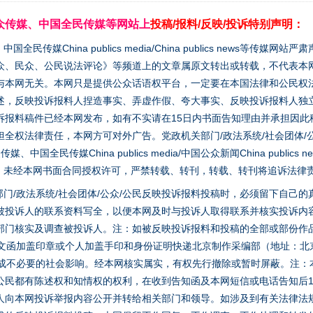
众传媒、中国全民传媒等网站上
投稿/报料/反映/投诉特别声明：
媒China publics media/China publics news等传媒网
众、民众、公民说法评论》等频道上的文章属原文转出或转载，不代表本
与本网无关。本网只是提供公众话语权平台，一定要在本国法律和公民权
述，反映投诉报料人捏造事实、弄虚作假、夸大事实、反映投诉报料人独
诉报料稿件已经本网发布，如有不实请在15日内书面告知理由并承担因此
全权法律责任，本网方可对外广告。党政机关部门/政法系统/社会团体/公
生物安全法正式实施
全民传媒China publics media/中国公众新闻China publics new
家版权。未经本网书面合同授权许可，严禁转载、转刊，转载、转刊将追诉法律
门/政法系统/社会团体/公众/公民反映投诉报料投稿时，必须留下自己
被投诉人的联系资料写全，以便本网及时与投诉人取得联系并核实投诉内
部门核实及调查被投诉人。注：如被反映投诉报料和投稿的全部或部份作
面文函加盖印章或个人加盖手印和身份证明快递北京制作采编部（地址：北
避免造成不必要的社会影响。经本网核实属实，有权先行撤除或暂时屏蔽。注
公民都有陈述权和知情权的权利，在收到告知函及本网短信或电话告知后1
人向本网投诉举报内容公开并转给相关部门和领导。如涉及到有关法律法