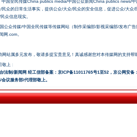
hina publics media/中国公众新闻China publics news/中国法制
众/民众的日常生活事实，提供公众/大众/民众的安全信息，促进公众/大众
众/民众信息现实。
国公众传媒/中国全民传媒等传媒网站（制作采编部/影视采编部/发布广告
网.com。
走近一线检察官
助网站属多元发布，敬请多提宝贵意见！真诚感谢您对本传媒网的支持帮
敬上 :
治/法制/新闻网 经工信部备案：京ICP备11011765号1至52，京公网安备：11
/会议服务部/代理部敬上。
藏房
除了知识还要"留白"