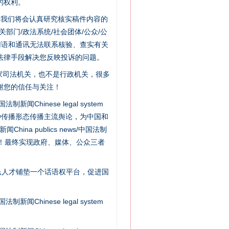
的权利。
习近平的“航天情”
件，我们将会认真研究核实稿件内容的
门/政法系统/社会团体/公众/公
用语和通讯无法联系核验、查实有关
法律手段解决您反映投诉的问题。
家司法机关，也不是行政机关，很多
谢您的信任与关注！
新闻Chinese legal system
种传播形态传播主流舆论，为中国和
na publics news/中国法制
社会矛盾！最终实现政府、媒体、公众三者
重拳出击！专项整治午间酒驾
民人才铺垫一个话语权平台，促进国
新闻Chinese legal system