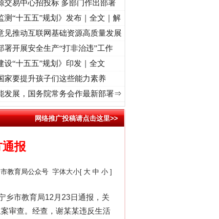
源交易中心招投标 多部门作出部署
监测“十五五”规划》发布｜全文｜解
意见推动互联网基础资源高质量发展
部署开展安全生产“打非治违”工作
建设“十五五”规划》印发｜全文
国家要提升孩子们这些能力素养
方”
·[视频]
从《水浒传》看间谍“攻心套路”
·[视频]
廉洁文化中国行丨祁连巍巍树丰碑
·
能发展，国务院常务会作最新部署⇒
网络推广投稿请点击这里>>
方通报
乡市教育局公众号
字体大小[
大
中
小
]
市教育局12月23日通报，关
立案审查。经查，谢某某违反生活