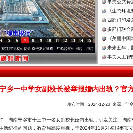
事关公共资
《生态环境
读
四部门印发
多部门联合
《美丽中国
4
5
6
7
8
9
10
11
12
13
14
15
未来五年，
初心使命 奋进复兴征程丨红船起航处 潮起..
·[视频]
一首歌的时间，读懂乐至的“诗与远
事关人工智
宁乡一中学女副校长被举报婚内出轨？官
发布时间：2024-12-23 来源：
宁
湖南宁乡市十三中一名女副校长婚内出轨，引发关注。湖南宁乡
生活纪律的问题，教育局高度重视，于2024年11月对举报事项