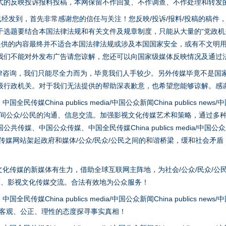
式的反映投诉报料投稿，本网保留不作回复、不作调查、不作处理和转发
"炒鞋教程"里的骗局
稿已经发到，首先非常感谢您的信任与关注！您反映/投诉/报料/投稿的稿
选题要结合本国法律法规和有关文件及规章制度，只能从大量的“党政机关部
您提供的内容最终并不适合本国法律法规或涉及本国国家安全，或有不文明
我们不能对外发布广告请您谅解，您还可以向国家级媒体反映情况及通过
律咨询，我们只能尽全力而为，毕竟我们人手较少。另外传媒毕竟不是国
级行政机关。对于我们无法提供的帮助深表歉意，也希望您能够谅解。感
hina publics media/中国公众新闻China publics news/中国法制
之间公众/公民的沟通、信息交流。加强影视文化传媒艺术和策略，通过多
、中国公众传媒、中国全民传媒China publics media/中国公众新闻Chi
tem news等传媒网站架起政府和媒体/公众/民众/公民之间的和谐桥梁，缓和
珠宝鉴定乱象
化传媒的新媒体有生力，借助全球互联网主阵地，为社会/公众/民众/公
策、影视文化传媒交流。合法有效地为公众服务！
hina publics media/中国公众新闻China publics news/中国法制
以客观、公正、理性的态度探寻事实真相！