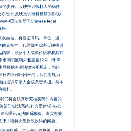
稿的责任。反映投诉报料人的稿件
众/公民反映投诉报料投稿的影视/
s/中国法制新闻Chinese legal
责任。
的真实姓名、身份证号码、单位、通
容的真实性。代理部将你所反映投诉
品内容，涉及个人或单位版权和其它
京市朝阳区朝外雅宝路12号（华声
：本网根据有关法律法规规定，为维
5日内不作出回应的，我们将视为
规由投诉举报人全权负责承担。与本
的权利。
件，我们将会认真研究核实稿件内容的
门/政法系统/社会团体/公众/公
“神药”背后的真相
用语和通讯无法联系核验、查实有关
法律手段解决您反映投诉的问题。
家司法机关，也不是行政机关，很多