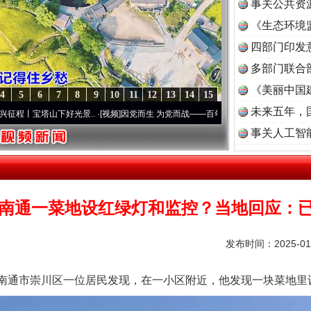
事关公共资
《生态环境
读
四部门印发
多部门联合
《美丽中国
4
5
6
7
8
9
10
11
12
13
14
15
未来五年，
下好光景..
·[视频]
因党而生 为党而战——百年“纪”事⑧加强纪律..
·[视频]
牢记初心使命 
事关人工智
南通一菜地设红绿灯和监控？当地回应：
发布时间：2025-01
通市崇川区一位居民发现，在一小区附近，他发现一块菜地里