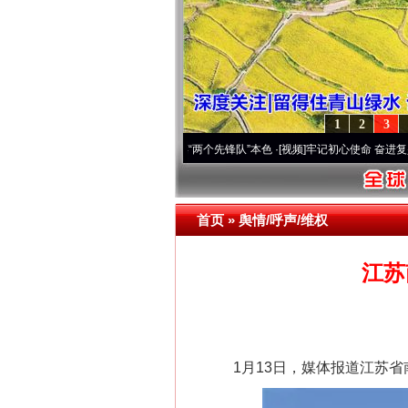
1
2
3
变雪域高原..
·[视频]
永葆“两个先锋队”本色
·[视频]
牢记初心使命 奋进复兴征程丨宝塔山
首页
»
舆情/呼声/维权
江苏
1月13日，媒体报道江苏省南