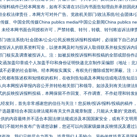
诉报料稿件已经本网发布，如有不实请在15日内书面告知理由并承担因此
全权法律责任，本网方可对外广告。党政机关部门/政法系统/社会团体/公
全民传媒China publics media/中国公众新闻China publics new
家版权。未经本网书面合同授权许可，严禁转载、转刊，转载、转刊将追诉法律
门/政法系统/社会团体/公众/公民反映投诉报料投稿时，必须留下自己
被投诉人的联系资料写全，以便本网及时与投诉人取得联系并核实投诉内
部门核实及调查被投诉人。注：如被反映投诉报料和投稿的全部或部份作
面文函加盖印章或个人加盖手印和身份证明快递北京制作采编部（地址：北
避免造成不必要的社会影响。经本网核实属实，有权先行撤除或暂时屏蔽。注
公民都有陈述权和知情权的权利，在收到告知函及本网短信或电话告知后1
人向本网投诉举报内容公开并转给相关部门和领导。如涉及到有关法律法
式的反映投诉报料投稿，本网保留不作回复、不作调查、不作处理和转发
稿已经发到，首先非常感谢您的信任与关注！您反映/投诉/报料/投稿的稿
选题要结合本国法律法规和有关文件及规章制度，只能从大量的“党政机关部
茶叶“炒上天”
您提供的内容最终并不适合本国法律法规或涉及本国国家安全，或有不文明
我们不能对外发布广告请您谅解，您还可以向国家级媒体反映情况及通过
律咨询，我们只能尽全力而为，毕竟我们人手较少。另外传媒毕竟不是国