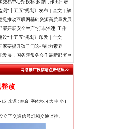
源交易中心招投标 多部门作出部署
监测“十五五”规划》发布｜全文｜解
意见推动互联网基础资源高质量发展
部署开展安全生产“打非治违”工作
建设“十五五”规划》印发｜全文
国家要提升孩子们这些能力素养
奋进复兴征程丨“转折之城”激荡..
·[视频]
牢记初心使命 奋进复兴征程丨红船起航处 潮起
能发展，国务院常务会作最新部署⇒
网络推广投稿请点击这里>>
已整改
-15 来源：
综合
字体大小[
大
中
小
]
设立了交通信号灯和交通监控。