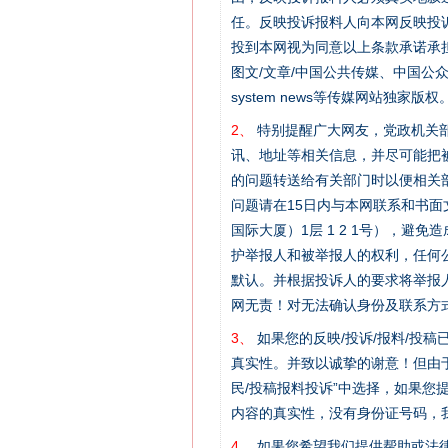
任。反映投诉报料人向本网反映投
投到本网视为同意以上条款承诺承担
图文/文章/中国公共传媒、中国公众传媒、中国
system news等传媒网站独
2、
特别提醒广大网友，党政机关部
讯、地址等相关信息，并尽可能把
的问题转送给有关部门时以便相关
问题请在15日内与本网联系和书
国际大厦）1层 1 2 1号），
护举报人和被举报人的权利，任何
默认。并根据投诉人的要求将举报
网无责！对无法确认身份及联系方
3、
如果您的反映/投诉/报料/投
真实性。并致以诚挚的谢意！但由于
网上购药对药下症？
民/投稿报料投诉”中选择，如果
内容的真实性，没有身份证号码，
4、
如果您希望我们提供帮助或法