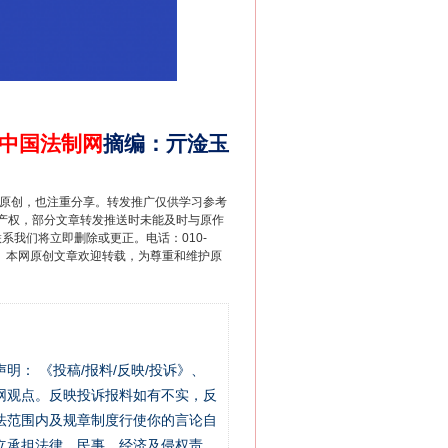
中国法制网
摘编
：
亓淦玉
重原创，也注重分享。转发推广仅供学习参考
产权，部分文章转发推送时未能及时与原作
联系我们将立即删除或更正。电话：010-
2 1号。本网原创文章欢迎转载，为尊重和维护原
站严肃声明： 《投稿/报料/反映/投诉》、
网观点。反映投诉报料如有不实，反
法范围内及规章制度行使你的言论自
立承担法律、民事、经济及侵权责