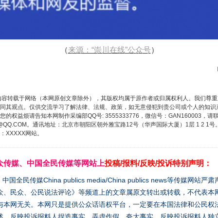
（
来源：“崇川在线”公众号
）
内容转载于网络（本网原创文章除外），其版权均属于原作者或归属权利人。我们尊
同其观点。仅供交流学习了解法律、法规、政策，如无意侵犯到贵公司或个人的知识
权益烦请告知本网制作采编部QQ号: 3555333776，微信号：GAN160003，请
3776@QQ.COM。通讯地址：北京市朝阳区朝外雅宝路12号（华声国际大厦）1层 1 
XXXXX网站。
众传媒、中国全民传媒等网站上
投稿/报料/反映/投诉特别声明：
媒China publics media/China publics news等传媒网
众、民众、公民说法评论》等频道上的文章属原文转出或转载，不代表本
与本网无关。本网只是提供公众话语权平台，一定要在本国法律和公民权
述，反映投诉报料人捏造事实、弄虚作假、夸大事实、反映投诉报料人独