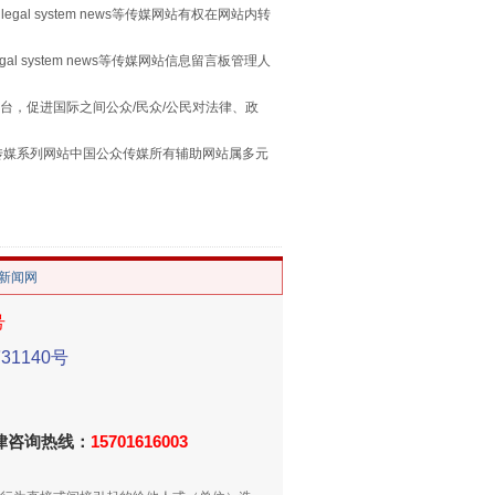
legal system news等传媒网站有权在网站内转
egal system news等传媒网站信息留言板管理人
习近平的“航天情”
台，促进国际之间公众/民众/公民对法律、政
本传媒系列网站中国公众传媒所有辅助网站属多元
。
/新闻网
号
1140号
重拳出击！专项整治午间酒驾
法律咨询热线：
15701616003