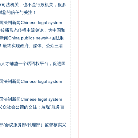
家司法机关，也不是行政机关，很多
谢您的信任与关注！
新闻Chinese legal system
种传播形态传播主流舆论，为中国和
“神药”背后的真相
na publics news/中国法制
社会矛盾！最终实现政府、媒体、公众三者
民人才铺垫一个话语权平台，促进国
新闻Chinese legal system
新闻Chinese legal system
/民众社会公德的交往；展现“服务百
法官巧妙执行解纠纷
部/会议服务部/代理部）监督核实采