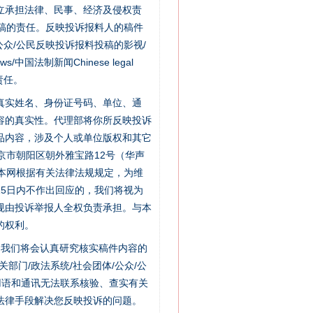
立承担法律、民事、经济及侵权责
稿的责任。反映投诉报料人的稿件
众/公民反映投诉报料投稿的影视/
s/中国法制新闻Chinese legal
责任。
的真实姓名、身份证号码、单位、通
容的真实性。代理部将你所反映投诉
品内容，涉及个人或单位版权和其它
京市朝阳区朝外雅宝路12号（华声
：本网根据有关法律法规规定，为维
5日内不作出回应的，我们将视为
规由投诉举报人全权负责承担。与本
的权利。
件，我们将会认真研究核实稿件内容的
门/政法系统/社会团体/公众/公
用语和通讯无法联系核验、查实有关
法律手段解决您反映投诉的问题。