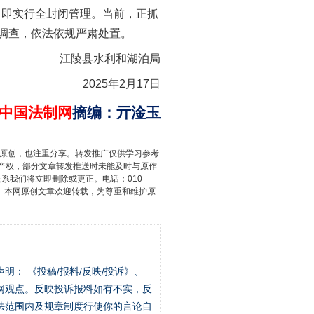
当即实行全封闭管理。当前，正抓
调查，依法依规严肃处置。
江陵县水利和湖泊局
2025年2月17日
中国法制网
摘编
：
亓淦玉
重原创，也注重分享。转发推广仅供学习参考
产权，部分文章转发推送时未能及时与原作
联系我们将立即删除或更正。电话：010-
2 1号。本网原创文章欢迎转载，为尊重和维护原
站严肃声明： 《投稿/报料/反映/投诉》、
网观点。反映投诉报料如有不实，反
法范围内及规章制度行使你的言论自