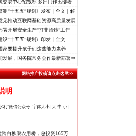
源交易中心招投标 多部门作出部署
监测“十五五”规划》发布｜全文｜解
意见推动互联网基础资源高质量发展
部署开展安全生产“打非治违”工作
建设“十五五”规划》印发｜全文
国家要提升孩子们这些能力素养
频]
牢记初心使命 奋进复兴征程丨“转折之城”激荡..
·[视频]
牢记初心使命 奋进复兴征程丨
能发展，国务院常务会作最新部署⇒
网络推广投稿请点击这里>>
说明
陵水利”微信公众号
字体大小[
大
中
小
]
跨白柳渠农用桥，总投资165万