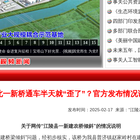
事关公共资
《生态环境
读
四部门印发
多部门联合
《美丽中国
4
5
6
7
8
9
10
11
12
13
14
15
未来五年，
复兴征程丨宝塔山下好光景..
·[视频]
因党而生 为党而战——百年“纪”事⑧加强纪律..
·[视
事关人工智
北一新桥通车半天就“歪了”？官方发布情况
发布时间：2025-02-17 来源：
“江
关于网传“江陵县一新建农桥倾斜”的情况说明
桥梁倾斜”问题，经初步核实，该桥为我县普济镇赵家岭村在建