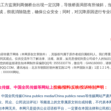
1日施工方监测到两侧桥台出现一定沉降，导致桥面局部有所倾斜，
成，彻底消除隐患，确保公众安全；同时，对沉降原因进行专业
内容转载于网络（本网原创文章除外），其版权均属于原作者或归属权利人。我们尊
同其观点。仅供交流学习了解法律、法规、政策，如无意侵犯到贵公司或个人的知识
权益烦请告知本网制作采编部QQ号: 3555333776，微信号：GAN160003，请
3776@QQ.COM。通讯地址：北京市朝阳区朝外雅宝路12号（华声国际大厦）1层 1 
XXXXX网站。
众传媒、中国全民传媒等网站上
投稿/报料/反映/投诉特别声明：
媒China publics media/China publics news等传媒网
众、民众、公民说法评论》等频道上的文章属原文转出或转载，不代表本
与本网无关。本网只是提供公众话语权平台，一定要在本国法律和公民权