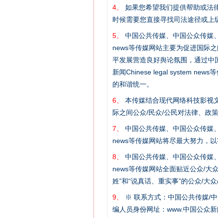
4、
如果您希望我们提供帮助或法
时候需要您直接寻找司法途径或上
5、
中国公共传媒、中国公众传媒、中国全民传媒C
news等传媒网站主要为促进国际
网上购药对药下症？
平发展营造良好舆论氛围，通过中国公共传媒
新闻Chinese legal sys
的和谐统一。
6、
本传媒结合现代网络科技影视文
际之间公众/民众/公民对法律、政
7、
中国公共传媒、中国公众传媒、中国全民传媒C
news等传媒网站将尽最大努力，
8、
中国公共传媒、中国公众传媒、中国全民传媒C
news等传媒网站全面贴近公众/大
这是一记警钟！
姓”和“说真话、重实事”的公众/大
9、
※ 联系方式：中国公共传媒/中
编人员身份网址：www.中国公众新闻