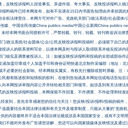
述，反映投诉报料人捏造事实、弄虚作假、夸大事实、反映投诉报料人独
诉报料稿件已经本网发布，如有不实请在15日内书面告知理由并承担因此
全权法律责任，本网方可对外广告。党政机关部门/政法系统/社会团体/公
全民传媒China publics media/中国公众新闻China publics new
家版权。未经本网书面合同授权许可，严禁转载、转刊，转载、转刊将追诉法律
门/政法系统/社会团体/公众/公民反映投诉报料投稿时，必须留下自己
被投诉人的联系资料写全，以便本网及时与投诉人取得联系并核实投诉内
部门核实及调查被投诉人。注：如被反映投诉报料和投稿的全部或部份作
面文函加盖印章或个人加盖手印和身份证明快递北京制作采编部（地址：北
避免造成不必要的社会影响。经本网核实属实，有权先行撤除或暂时屏蔽。注
公民都有陈述权和知情权的权利，在收到告知函及本网短信或电话告知后1
人向本网投诉举报内容公开并转给相关部门和领导。如涉及到有关法律法
式的反映投诉报料投稿，本网保留不作回复、不作调查、不作处理和转发
稿已经发到，首先非常感谢您的信任与关注！您反映/投诉/报料/投稿的稿
选题要结合本国法律法规和有关文件及规章制度，只能从大量的“党政机关部
您提供的内容最终并不适合本国法律法规或涉及本国国家安全，或有不文明
我们不能对外发布广告请您谅解，您还可以向国家级媒体反映情况及通过