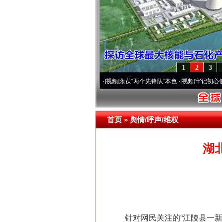
1
2
3
20周年 深刻改变雪域高原..
·[视频]
永葆“两个先锋队”本色
·[视频]
牢记初心使命 奋进
首页
»
舆情/呼声/维权
湖
针对网民关注的“江陵县一新建