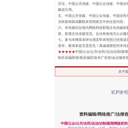
言论，中国公共传媒、中国公众传媒、中国全民传媒China
载或引用。
五、中国公共传媒、中国公众传媒、中国全民传媒China 
员有权保留或删除其管辖留言中的任意内容。
揭批美国五大"原罪"
六、本传媒结合现代网络科技影视文化传媒的新
策、影视文化传媒交流。合法有效地为公众服
七、参与本网发表评论感言即表明您已经阅读并
发布，敬请多提宝贵意见！真诚感谢您对本传
★★★★★
中国/公众/公共/全民/法治/法制/新闻
制作采编部/影视采编部/发布广告部/会议服务
关于
ICP许可
解纷+调解+退费，一次搞定
资料编辑/网络推广/法律
中国/公众/公共/全民/法治/法制/新闻网版权