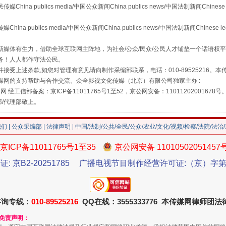
 publics media/中国公众新闻China publics news/中国法制新闻Chinese 
publics media/中国公众新闻China publics news/中国法制新闻Chinese l
"炒鞋教程"里的骗局
媒体有生力，借助全球互联网主阵地，为社会/公众/民众/公民人才铺垫一个话语权平
务！人人都作守法公民。
接受上述条款,如您对管理有意见请向制作采编部联系，电话：010-89525216。
媒网的支持帮助与合作交流。众全影视文化传媒（北京）有限公司独家主办 :
网 经工信部备案：京ICP备11011765号1至52，京公网安备：11011202001678号
部/代理部敬上。
我们
|
公众采编部
|
法律声明
| 中国/法制/公共/全民/公众/农业/文化/视频/检察/法院/法治
京ICP备11011765号1至35
京公网安备 11010502051457
证: 京B2-20251785
广播电视节目制作经营许可证:（京）字第3
珠宝鉴定乱象
咨询专线：
010-89525216
QQ在线：3555333776 本传媒网律师团
和免责声明：