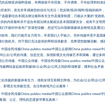
式的反映投诉报料投稿，本网保留不作回复、不作调查、不作处理和转发
稿已经发到，首先非常感谢您的信任与关注！您反映/投诉/报料/投稿的稿
选题要结合本国法律法规和有关文件及规章制度，只能从大量的“党政机关部
您提供的内容最终并不适合本国法律法规或涉及本国国家安全，或有不文明
茶叶“炒上天”
我们不能对外发布广告请您谅解，您还可以向国家级媒体反映情况及通过
律咨询，我们只能尽全力而为，毕竟我们人手较少。另外传媒毕竟不是国
级行政机关。对于我们无法提供的帮助深表歉意，也希望您能够谅解。感
hina publics media/中国公众新闻China publics news/中国法制
之间公众/公民的沟通、信息交流。加强影视文化传媒艺术和策略，通过多
、中国公众传媒、中国全民传媒China publics media/中国公众新闻Chi
tem news等传媒网站架起政府和媒体/公众/民众/公民之间的和谐桥梁，缓和
化传媒的新媒体有生力，借助全球互联网主阵地，为社会/公众/民众/公
谢谢有你温暖了四季
策、影视文化传媒交流。合法有效地为公众服务！
hina publics media/中国公众新闻China publics news/中国法制
以客观、公正、理性的态度探寻事实真相！