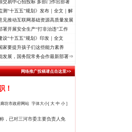
源交易中心招投标 多部门作出部署
监测“十五五”规划》发布｜全文｜解
意见推动互联网基础资源高质量发展
部署开展安全生产“打非治违”工作
建设“十五五”规划》印发｜全文
国家要提升孩子们这些能力素养
 奋进复兴征程丨“转折之城”激荡..
·[视频]
牢记初心使命 奋进复兴征程丨红船起航处 潮起
能发展，国务院常务会作最新部署⇒
网络推广投稿请点击这里>>
职！
：
廊坊市政府网站
字体大小[
大
中
小
]
称，已对三河市委主要负责人免