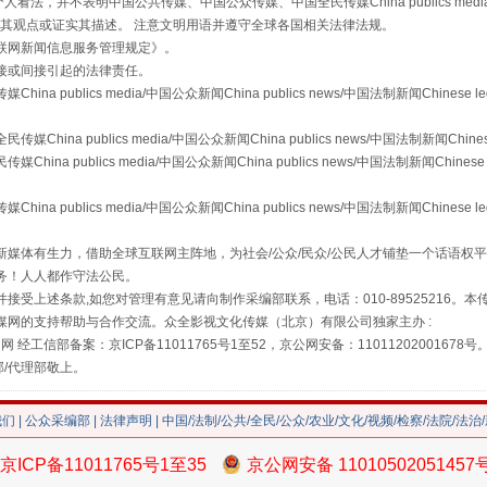
，并不表明中国公共传媒、中国公众传媒、中国全民传媒China publics media/中国公
s等传媒网站同意其观点或证实其描述。 注意文明用语并遵守全球各国相关法律法规。
联网新闻信息服务管理规定
》。
接或间接引起的法律责任。
"炒鞋教程"里的骗局
publics media/中国公众新闻China publics news/中国法制新闻Chinese l
a publics media/中国公众新闻China publics news/中国法制新闻Chinese
 publics media/中国公众新闻China publics news/中国法制新闻Chinese 
publics media/中国公众新闻China publics news/中国法制新闻Chinese l
媒体有生力，借助全球互联网主阵地，为社会/公众/民众/公民人才铺垫一个话语权平
务！人人都作守法公民。
接受上述条款,如您对管理有意见请向制作采编部联系，电话：010-89525216。
媒网的支持帮助与合作交流。众全影视文化传媒（北京）有限公司独家主办 :
网 经工信部备案：京ICP备11011765号1至52，京公网安备：11011202001678号
部/代理部敬上。
珠宝鉴定乱象
我们
|
公众采编部
|
法律声明
| 中国/法制/公共/全民/公众/农业/文化/视频/检察/法院/法治
京ICP备11011765号1至35
京公网安备 11010502051457