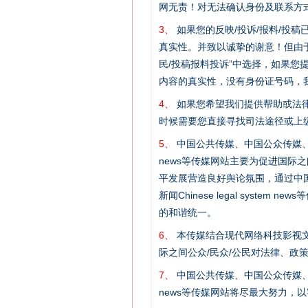
网无责！对无法确认身份及联系方
3、
如果您的反映/投诉/报料/投
真实性。并致以诚挚的谢意！但由于
民/投稿报料投诉”中选择，如果
网上购药对药下症？
内容的真实性，没有身份证号码，
4、
如果您希望我们提供帮助或法
时候需要您直接寻找司法途径或上
5、
中国公共传媒、中国公众传媒、中国全民传媒C
news等传媒网站主要为促进国际
平发展营造良好舆论氛围，通过中国公共传媒
新闻Chinese legal sys
的和谐统一。
6、
本传媒结合现代网络科技影视文
这是一记警钟！
际之间公众/民众/公民对法律、政
7、
中国公共传媒、中国公众传媒、中国全民传媒C
news等传媒网站将尽最大努力，