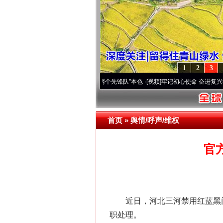
1
2
3
变雪域高原..
·[视频]
永葆“两个先锋队”本色
·[视频]
牢记初心使命 奋进复兴征程丨宝塔山
首页
»
舆情/呼声/维权
官
近日，河北三河禁用红蓝黑门
职处理。