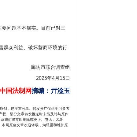
主要问题基本属实。目前已对三
害群众利益、破坏营商环境的行
廊坊市联合调查组
2025年4月15日
中国法制网
摘编
：
亓淦玉
重原创，也注重分享。转发推广仅供学习参考
产权，部分文章转发推送时未能及时与原作
联系我们将立即删除或更正。电话：010-
2 1号。本网原创文章欢迎转载，为尊重和维护原