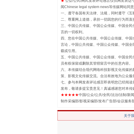
★
公众/公民/网民发表评论感言仅供网友表达个人看法
闻Chinese legal system new
一、遵守各国有关法律、法规，同时遵守《
互
二、尊重网上道德，承担一切因您的行为而直
揭批美国五大"原罪"
三、中国公共传媒、中国公众传媒、中国全民传媒China 
言的一切权利。
四、您在中国公共传媒、中国公众传媒、中国全民传媒Chin
言论，中国公共传媒、中国公众传媒、中国全民传媒China
载或引用。
五、中国公共传媒、中国公众传媒、中国全民传媒China 
员有权保留或删除其管辖留言中的任意内容。
六、本传媒结合现代网络科技影视文化传媒的新
策、影视文化传媒交流。合法有效地为公众服
七、参与本网发表评论感言即表明您已经阅读并
发布，敬请多提宝贵意见！真诚感谢您对本传
★★★★★
中国/公众/公共/全民/法治/法制/新闻
制作采编部/影视采编部/发布广告部/会议服务
解纷+调解+退费，一次搞定
关于