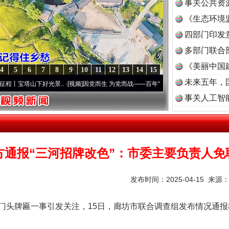
事关公共资
《生态环境
读
四部门印发
多部门联合
《美丽中国
4
5
6
7
8
9
10
11
12
13
14
15
未来五年，
下好光景..
·[视频]
因党而生 为党而战——百年“纪”事⑧加强纪律..
·[视频]
牢记初心使命
事关人工智
方通报“三河招牌改色”：市委主要负责人免
发布时间：2025-04-15 来源
头牌匾一事引发关注，15日，廊坊市联合调查组发布情况通报