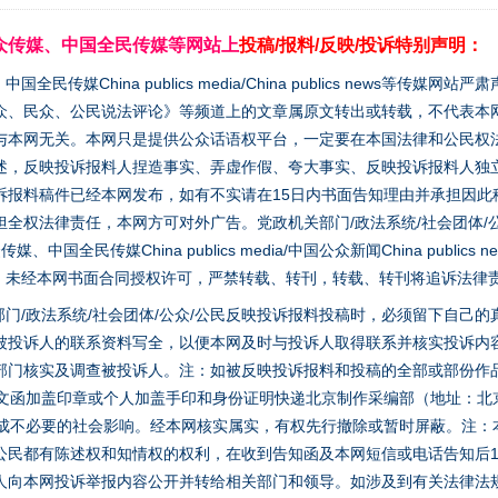
众传媒、中国全民传媒等网站上
投稿/报料/反映/投诉特别声明：
媒China publics media/China publics news等传媒网
众、民众、公民说法评论》等频道上的文章属原文转出或转载，不代表本
与本网无关。本网只是提供公众话语权平台，一定要在本国法律和公民权
述，反映投诉报料人捏造事实、弄虚作假、夸大事实、反映投诉报料人独
诉报料稿件已经本网发布，如有不实请在15日内书面告知理由并承担因此
全权法律责任，本网方可对外广告。党政机关部门/政法系统/社会团体/公
全民传媒China publics media/中国公众新闻China publics new
家版权。未经本网书面合同授权许可，严禁转载、转刊，转载、转刊将追诉法律
门/政法系统/社会团体/公众/公民反映投诉报料投稿时，必须留下自己
被投诉人的联系资料写全，以便本网及时与投诉人取得联系并核实投诉内
部门核实及调查被投诉人。注：如被反映投诉报料和投稿的全部或部份作
面文函加盖印章或个人加盖手印和身份证明快递北京制作采编部（地址：北
避免造成不必要的社会影响。经本网核实属实，有权先行撤除或暂时屏蔽。注
公民都有陈述权和知情权的权利，在收到告知函及本网短信或电话告知后1
人向本网投诉举报内容公开并转给相关部门和领导。如涉及到有关法律法