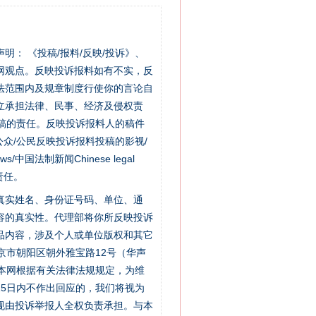
站严肃声明： 《投稿/报料/反映/投诉》、
网观点。反映投诉报料如有不实，反
法范围内及规章制度行使你的言论自
立承担法律、民事、经济及侵权责
稿的责任。反映投诉报料人的稿件
众/公民反映投诉报料投稿的影视/
s/中国法制新闻Chinese legal
责任。
的真实姓名、身份证号码、单位、通
容的真实性。代理部将你所反映投诉
品内容，涉及个人或单位版权和其它
京市朝阳区朝外雅宝路12号（华声
：本网根据有关法律法规规定，为维
5日内不作出回应的，我们将视为
规由投诉举报人全权负责承担。与本