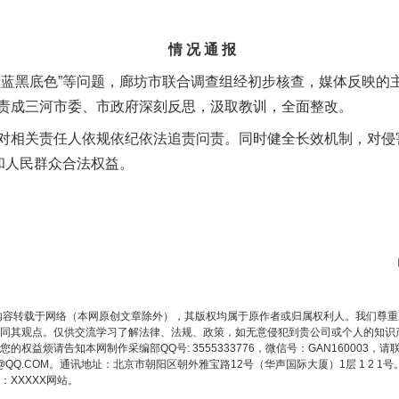
情 况 通 报
黑底色”等问题，廊坊市联合调查组经初步核查，媒体反映的
责成三河市委、市政府深刻反思，汲取教训，全面整改。
相关责任人依规依纪依法追责问责。同时健全长效机制，对侵
和人民群众合法权益。
内容转载于网络（本网原创文章除外），其版权均属于原作者或归属权利人。我们尊
同其观点。仅供交流学习了解法律、法规、政策，如无意侵犯到贵公司或个人的知识
权益烦请告知本网制作采编部QQ号: 3555333776，微信号：GAN160003，请
3776@QQ.COM。通讯地址：北京市朝阳区朝外雅宝路12号（华声国际大厦）1层 1 
XXXXX网站。