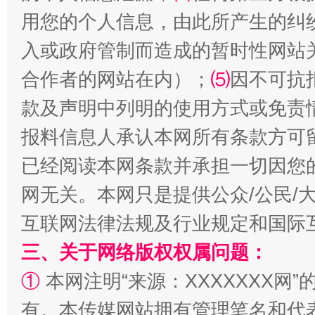
用您的个人信息，由此所产生的纠
入或政府管制而造成的暂时性网站
合作者的网站在内）；
⑸
因不可抗
款及声明中列明的使用方式或免责
报料信息人承认本网所有条款方可
已经阅读本网条款并承担一切因您
站台名比不上好声名
网无关。本网只是提供公众/公民/
互联网法律法规及行业规定和国际
三、关于网络版权权属问题：
①
本网注明“来源：XXXXXXX网”
有。本传媒网站拥有管理笔名和代