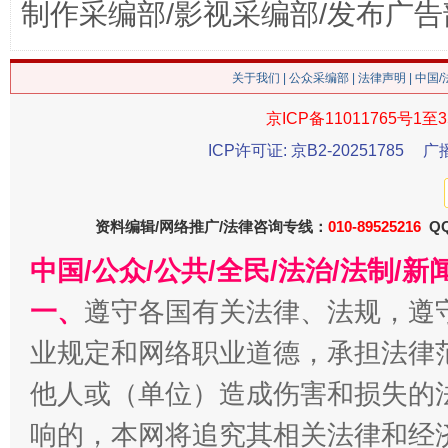
制作采编部/影视采编部/发布广告
习近平的博鳌关键词
关于我们
|
公众采编部
|
法律声明
| 中国
魏明亮
京ICP备11011765号1至3
ICP许可证: 京B2-20251785
广
资料编辑/网络推广/法律咨询专线：
010-89525216
QQ
中国/公众/公共/全民/法治/法制/
一、
遵守各国有关法律、法规，遵
生
业规定和网络职业道德，承担法律
“刷贴”乱象丛生
他人或（单位）造成伤害和损失的
响的，本网将追究其相关法律和经