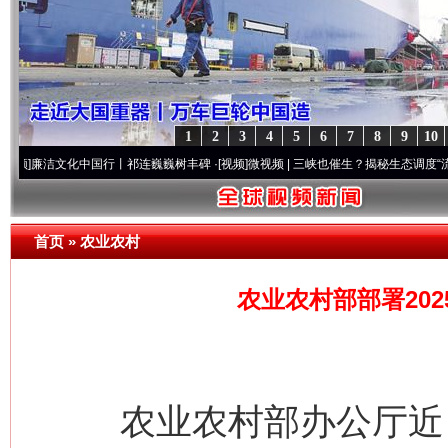
1
2
3
4
5
6
7
8
9
10
文化中国行丨祁连巍巍树丰碑
·[视频]
微视频 | 三峡也催生？揭秘生态调度“流量密..
·[视
首页
»
农业农村
农业农村部部署20
农业农村部办公厅近日印