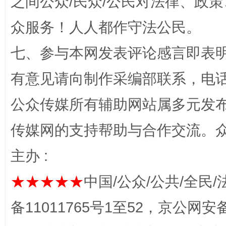
之间公众/民众/公民对法律、政
众服务！人人都作守法公民。
七、参与本网发表评论感言即表明
有意见请向制作采编部联系，电话：0
公众传媒所有辅助网站属多元发
传媒网的支持帮助与合作交流。
今
在谋一域中谋全局
主办 :
★★★★★
中国/公众/公共/全民/
备11011765号1至52，京公网安备：