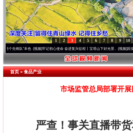
1
2
3
4
5
6
7
8
9
10
锋队”本色
·[视频]
牢记初心使命 奋进复兴征程丨宝塔山下好光景..
·[视频]
因党而生 为党
首页
»
食品产业
市场监管总局部署开展
严查！事关直播带货