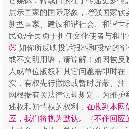
它媒体，转载目的在于传递更多信
展示国家的国际形象，增强国家软
新型国家、建设和谐社会、和谐世界
民众/全民勇于担任文化使者与和
③
如你所反映投诉报料和投稿的部
或不文明用语，请谅解！如因被反
漫山遍野的桃花与雪山、麦地、白藏房
除了
人或单位版权和其它问题需即时在
实，有权先行撤除或暂时屏蔽。注
网根据有关法律法规规定，为维护
述权和知情权的权利，
在收到本网
应，我们将视为默认。（不作回应