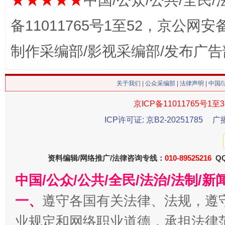
★★★★★
中国/公众/公共/全民/
备11011765号1至52，京公网安备：
制作采编部/影视采编部/发布广告
这是一记警钟！
谢
关于我们
|
公众采编部
|
法律声明
| 中国
京ICP备11011765号1至3
ICP许可证: 京B2-20251785
广
资料编辑/网络推广/法律咨询专线：
010-89525216
QQ
中国/公众/公共/全民/法治/法制/
一、
遵守各国有关法律、法规，遵
今
在谋一域中谋全局
业规定和网络职业道德，承担法律