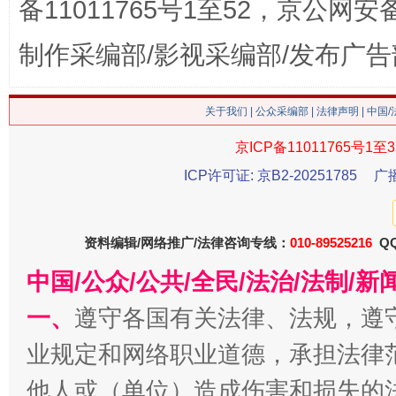
备11011765号1至52，京公网安备：
这是一记警钟！
谢
制作采编部/影视采编部/发布广告
关于我们
|
公众采编部
|
法律声明
| 中国
京ICP备11011765号1至3
ICP许可证: 京B2-20251785
广
资料编辑/网络推广/法律咨询专线：
010-89525216
QQ
今
在谋一域中谋全局
中国/公众/公共/全民/法治/法制/
一、
遵守各国有关法律、法规，遵
业规定和网络职业道德，承担法律
他人或（单位）造成伤害和损失的