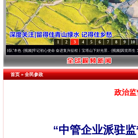
1
2
3
4
5
6
7
8
9
10
本色
·[视频]
牢记初心使命 奋进复兴征程丨宝塔山下好光景..
·[视频]
因党而生 为党而战—
首页
»
全民参政
政治监
“中管企业派驻监