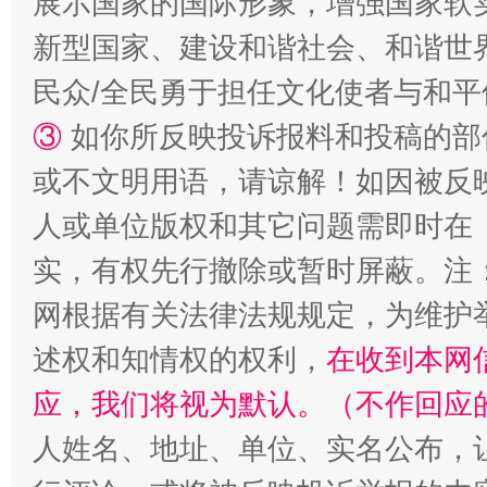
展示国家的国际形象，增强国家软
新型国家、建设和谐社会、和谐世界
民众/全民勇于担任文化使者与和
漫山遍野的桃花与雪山、麦地、白藏房
除了
③
如你所反映投诉报料和投稿的部
或不文明用语，请谅解！如因被反
人或单位版权和其它问题需即时在
实，有权先行撤除或暂时屏蔽。注
网根据有关法律法规规定，为维护
述权和知情权的权利，
在收到本网
应，我们将视为默认。（不作回应
招工难、用工荒背后
人姓名、地址、单位、实名公布，让