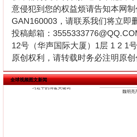
意侵犯到您的权益烦请告知本网制作采编
GAN160003，请联系我们将立即删
习近平的博鳌关键词
魏明亮
投稿邮箱：3555333776@QQ
12号（华声国际大厦）1层 1 2
原创权利，请转载时务必注明原创作
全球视频图文新闻
生
“刷贴”乱象丛生