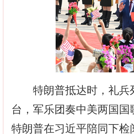
网上购药对药下症？
特朗普抵达时，礼兵列
台，军乐团奏中美两国国
特朗普在习近平陪同下检
这是一记警钟！
谢