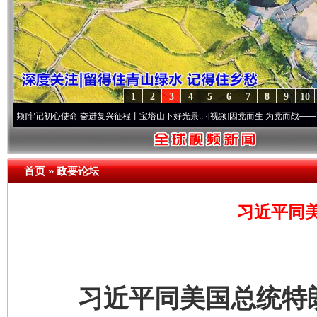
1
2
3
4
5
6
7
8
9
10
 奋进复兴征程丨宝塔山下好光景..
·[视频]
因党而生 为党而战——百年“纪”事⑧加强纪律
首页
»
政要论坛
习近平同
习近平同美国总统特