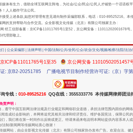
媒体有生力，借助全球互联网主阵地，为社会/公众/民众/公民人才铺垫一个话语权平
务！人人都作守法公民。
接受上述条款,如您对管理有意见请向制作采编部联系，电话：010-89525216。
媒网的支持帮助与合作交流。众全影视文化传媒（北京）有限公司独家主办 :
网 经工信部备案：京ICP备11011765号1至52，京公网安备：11011202001678号
走近一线检察官
部/代理部敬上。
我们
|
公众采编部
|
法律声明
| 中国/法制/公共/全民/公众/农业/文化/视频/检察/法院/法治
京ICP备11011765号1至35
京公网安备 11010502051457
证: 京B2-20251785
广播电视节目制作经营许可证:（京）字第3
咨询专线：
010-89525216
QQ在线：3555333776 本传媒网律师团
和免责声明：
藏房
除了知识还要"留白"
德，遵守中国互联网法律法规及行业规定和网络职业道德，承担法律范围内因你的网络
新闻造成社会影响的，本网将追究其相关法律和经济责任。维护各国宪法，保障公民的
我们，我们将在第一时间作出反映或更正。特请来函来电说明本网站提供内容系本人或
治/法制/新闻网等传媒网站衷心致谢！
新闻网等传媒网站，由众全影视文化传媒（北京）有限公司独家协办发布广告。欢迎合法、