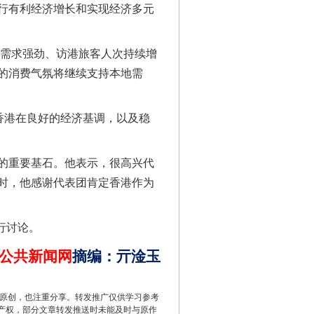
行有利经济增长和实现经济多元
需求强劲、访港旅客人次持续增
的消费气氛将继续支持本地需
新中国诞生的见证
香港在良好的经济基调，以及稳
的重要基石。他表示，很高兴代
时，他感谢代表团肯定香港作为
行讨论。
公共新闻网
摘编
：
亓淦玉
千亩耕地变“别墅”
重原创，也注重分享。转发推广仅供学习参考
产权，部分文章转发推送时未能及时与原作