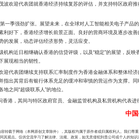
波欢迎代表团就香港经济持续复苏的评估，并支持特区政府推
第一季强劲扩张。展望未来，在全球对人工智能相关电子产品的
素利好下，香港经济增长前景正面。良好的营商环境及逐步改善
今年投资意愿榜揭晓
势的发展，动态评估经济形势，灵活应变。
构近日相继确认香港的信贷评级，以及“稳定”的展望，反映
下展现相当的韧性。
迎代表团继续支持联系汇率制度作为香港金融体系和整体经济
并指出其背后有银行体系充足的缓冲和审慎的营运作为支撑。同
各地之间“超级联系人”的地位。
问香港，其间与特区政府官员、金融监管机构及私营机构代表进
中国
魏明亮严重违纪违法案透视
内容转载于网络（本网原创文章除外），其版权均属于原作者或归属权利人。我们尊
同其观点。仅供交流学习了解法律、法规、政策，如无意侵犯到贵公司或个人的知识