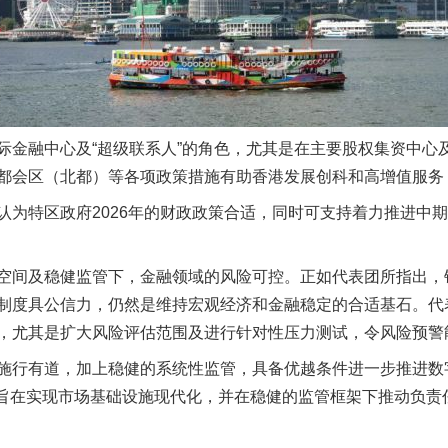
茶叶“炒上天”
融中心及“超级联系人”的角色，尤其是在主要股权集资中心
都会区（北都）等各项政策措施有助香港发展创科和高增值服务
特区政府2026年的财政政策合适，同时可支持着力推进中期
间及稳健监管下，金融领域的风险可控。正如代表团所指出，
谢谢有你温暖了四季
制度具公信力，仍然是维持宏观经济和金融稳定的合适基石。代
，尤其是扩大风险评估范围及进行针对性压力测试，令风险预警
行有道，加上稳健的系统性监管，具备优越条件进一步推进数
策略旨在实现市场基础设施现代化，并在稳健的监管框架下推动负