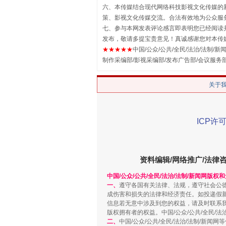
六、本传媒结合现代网络科技影视文化传媒的新
策、影视文化传媒交流。合法有效地为公众服
七、参与本网发表评论感言即表明您已经阅读并
发布，敬请多提宝贵意见！真诚感谢您对本传
站台名比不上好声名
★★★★★
中国/公众/公共/全民/法治/法制/新闻
制作采编部/影视采编部/发布广告部/会议服务
关于
ICP许可
资料编辑/网络推广/法律
中国/公众/公共/全民/法治/法制/新闻网版权
漫山遍野的桃花与雪山、麦地、白
一、
遵守各国有关法律、法规，遵守社会公
成伤害和损失的法律和经济责任。如投递假
信息若无意中涉及到您的权益，请及时联系
版权拥有者的权益。中国/公众/公共/全民/法
二、
中国/公众/公共/全民/法治/法制/