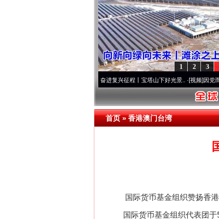
1
2
3
”本色
·[视频]
牢记初心使命 奋进复兴征程丨宝塔山下好光景..
·[视频]
因党而生 为党而战
首页
»
香港澳门台湾
国际货币基金组织赞扬香港
国际货币基金组织代表团于5月