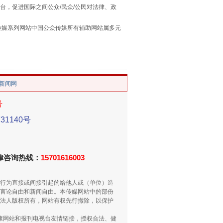
台，促进国际之间公众/民众/公民对法律、政
本传媒系列网站中国公众传媒所有辅助网站属多元
“谁都不怕”的他落马了
。
/新闻网
号
1140号
法律咨询热线：
15701616003
用生命托举生命
行为直接或间接引起的给他人或（单位）造
言论自由和新闻自由。本传媒网站中的部份
法人版权所有，网站有权先行撤除，以保护
健康网站和报刊电视台友情链接，授权合法、健