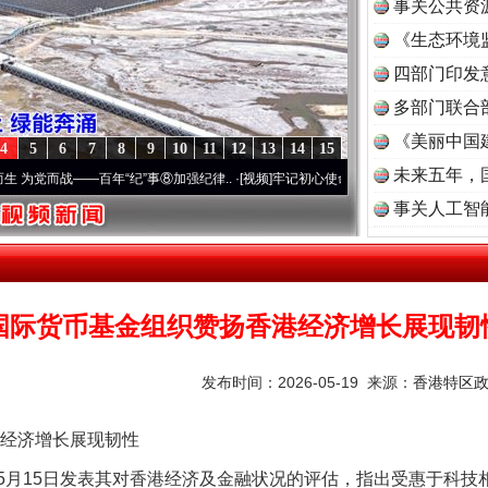
事关公共资
《生态环境
读
四部门印发
多部门联合
《美丽中国
4
5
6
7
8
9
10
11
12
13
14
15
未来五年，
——百年“纪”事⑧加强纪律..
·[视频]
牢记初心使命 奋进复兴征程丨“转折之城”激荡..
·[
事关人工智
国际货币基金组织赞扬香港经济增长展现韧
发布时间：2026-05-19 来源：
香港特区
经济增长展现韧性
15日发表其对香港经济及金融状况的评估，指出受惠于科技