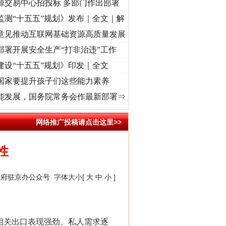
源交易中心招投标 多部门作出部署
监测“十五五”规划》发布｜全文｜解
意见推动互联网基础资源高质量发展
部署开展安全生产“打非治违”工作
建设“十五五”规划》印发｜全文
国家要提升孩子们这些能力素养
视频]
牢记初心使命 奋进复兴征程丨红船起航处 潮起..
·[视频]
一首歌的时间，读懂乐至的
能发展，国务院常务会作最新部署⇒
网络推广投稿请点击这里>>
性
政府驻京办公众号
字体大小[
大
中
小
]
相关出口表现强劲、私人需求逐