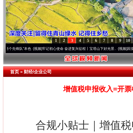
1
2
3
4
5
6
7
8
9
10
锋队”本色
·[视频]
牢记初心使命 奋进复兴征程丨宝塔山下好光景..
·[视频]
因党而生 为党
首页
»
财经/企业公司
增值税申报收入=开票
合规小贴士｜增值税申