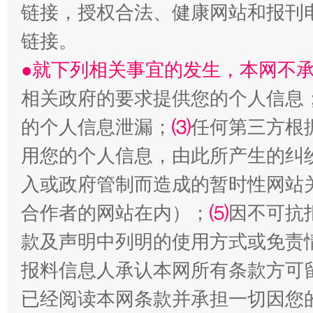
链接，授权合法、健康网站和报刊
链接。
●就下列相关事宜的发生，本网不
生
相关政府的要求提供您的个人信息
“刷贴”乱象丛生
的个人信息泄漏；
⑶
任何第三方根
用您的个人信息，由此所产生的纠
入或政府管制而造成的暂时性网站
合作者的网站在内）；
⑸
因不可抗
款及声明中列明的使用方式或免责
报料信息人承认本网所有条款方可
揭批美国五大"原罪"
"炒
已经阅读本网条款并承担一切因您