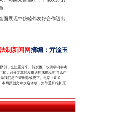
章。
全面展现中俄睦邻友好合作迈出
别拿“量子”当幌子
法制新闻网
摘编
：
亓淦玉
重原创，也注重分享。转发推广仅供学习参考
产权，部分文章转发推送时未能及时与原作
联系我们将立即删除或更正。电话：010-
2 1号。本网原创文章欢迎转载，为尊重和维护原
习近平的“航天情”