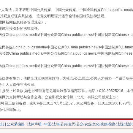
，并不表明中国公共传媒、中国公众传媒、中国全民传媒China publics media/中国公
走近一线检察官
s等传媒网站同意其观点或证实其描述。 注意文明用语并遵守全球各国相关法律法规。
联网新闻信息服务管理规定
》。
接或间接引起的法律责任。
publics media/中国公众新闻China publics news/中国法制新闻Chinese l
a publics media/中国公众新闻China publics news/中国法制新闻Chinese
 publics media/中国公众新闻China publics news/中国法制新闻Chinese 
publics media/中国公众新闻China publics news/中国法制新闻Chinese l
媒体有生力，借助全球互联网主阵地，为社会/公众/民众/公民人才铺垫一个话语权平
务！人人都作守法公民。
藏房
除了知识还要"留白"
接受上述条款,如您对管理有意见请向制作采编部联系，电话：010-89525216。
媒网的支持帮助与合作交流。众全影视文化传媒（北京）有限公司独家主办 :
网 经工信部备案：京ICP备11011765号1至52，京公网安备：11011202001678号
部/代理部敬上。
我们
|
公众采编部
|
法律声明
| 中国/法制/公共/全民/公众/农业/文化/视频/检察/法院/法治