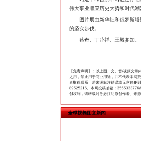
伟大事业顺应历史大势和时代潮
图片展由新华社和俄罗斯塔斯
的坚实步伐。
蔡奇、丁薛祥、王毅参加。
“刷贴”乱象丛生
【免责声明】：以上图、文、音/视频文章
之用，禁止用于商业用途，并不代表本网赞
者取得联系，若来源标注错误或无意侵犯到您的
89525216。本网投稿邮箱：355533
创权利，请转载时务必注明原创作者、来源：
全球视频图文新闻
揭批美国五大"原罪"