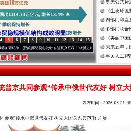
事关公共资
《生态环境
读
四部门印发
多部门联合
《美丽中国
4
5
6
7
8
9
10
11
12
13
14
15
未来五年，
..
·[视频]
牢记初心使命 奋进复兴征程丨“转折之城”激荡..
·[视频]
牢记初心使命 奋进复
事关人工智
谢谢有你温暖了四季
统普京共同参观“传承中俄世代友好 树立大
发布时间：2026-05-21 
观“传承中俄世代友好 树立大国关系典范”图片展