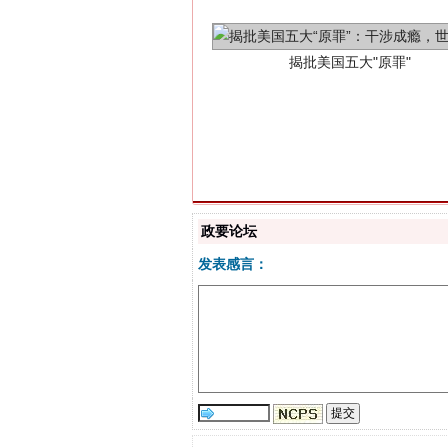
政要论坛
解纷+调解+退费，一次搞定
发表感言：