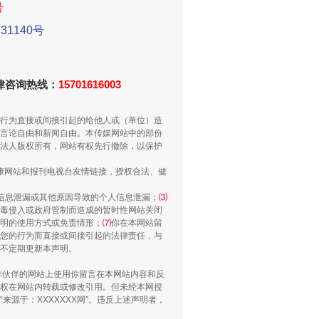
号
1140号
法律咨询热线：
15701616003
侵吞公款13万，颠沛流离20年
行为直接或间接引起的给他人或（单位）造
言论自由和新闻自由。本传媒网站中的部份
法人版权所有，网站有权先行撤除，以保护
健康网站和报刊电视台友情链接，授权合法、健
信息泄漏或其他原因导致的个人信息泄漏；
⑶
毒侵入或政府管制而造成的暂时性网站关闭
明的使用方式或免责情形；
⑺
你在本网站留
您的行为而直接或间接引起的法律责任，与
将不定期更新本声明。
合作伙伴的网站上使用你留言在本网站内容和反
“神药”背后的真相
权在网站内转载或修改引用。但未经本网授
源于：XXXXXXX网”。违反上述声明者，