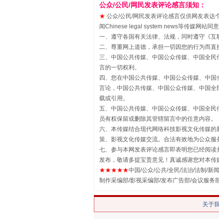
公众/公民/网民发表评论感言须知：
★
公众/公民/网民发表评论感言仅供网友表达个人看法
站台名比不上好声名
闻Chinese legal system new
一、遵守各国有关法律、法规，同时遵守《
互
二、尊重网上道德，承担一切因您的行为而直
三、中国公共传媒、中国公众传媒、中国全民传媒China 
言的一切权利。
四、您在中国公共传媒、中国公众传媒、中国全民传媒Chin
言论，中国公共传媒、中国公众传媒、中国全民传媒China
载或引用。
五、中国公共传媒、中国公众传媒、中国全民传媒China 
员有权保留或删除其管辖留言中的任意内容。
六、本传媒结合现代网络科技影视文化传媒的新
策、影视文化传媒交流。合法有效地为公众服
漫山遍野的桃花与雪山、麦地、白
七、参与本网发表评论感言即表明您已经阅读并
发布，敬请多提宝贵意见！真诚感谢您对本传
★★★★★
中国/公众/公共/全民/法治/法制/新闻
制作采编部/影视采编部/发布广告部/会议服务
关于