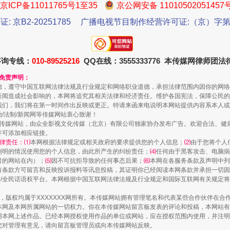
京ICP备11011765号1至35
京公网安备 11010502051457
证: 京B2-20251785
广播电视节目制作经营许可证:（京）字第3
咨询专线：
010-89525216
QQ在线：3555333776 本传媒网律师团
送你一朵小红花
和免责声明：
德，遵守中国互联网法律法规及行业规定和网络职业道德，承担法律范围内因你的网络
新闻造成社会影响的，本网将追究其相关法律和经济责任。维护各国宪法，保障公民的
我们，我们将在第一时间作出反映或更正。特请来函来电说明本网站提供内容系本人或
治/法制/新闻网等传媒网站衷心致谢！
新闻网等传媒网站，由众全影视文化传媒（北京）有限公司独家协办发布广告。欢迎合法、
并可添加相应链接。
律责任：⑴
本网根据法律规定或相关政府的要求提供您的个人信息；
⑵
由于您将个人
列明的情况使用您的个人信息，由此所产生的纠纷责任；
⑷
任何由于黑客攻击、电脑病
者的网站在内）；
⑸
因不可抗拒导致的任何事态后果；
⑹
本网在各服务条款及声明中列
有条款方可留言和反映投诉报料等讯息投稿，其证明你已经阅读本网条款并承担一切因
民众/全民话语权平台。本网根据中国互联网法律法规及行业规定和国际互联网有关规定
作品，版权均属于XXXXXXX网所有。本传媒网站拥有管理笔名和代表某些合作伙伴在
茶叶“炒上天”
本网及本网所属网站的一切权力。你在本传媒网站留言板发表的评论和投稿，本网站有
本网上述作品。已经本网授权使用作品的单位或网站，应在授权范围内使用，并注明“来
您对管理有意见，请向留言板管理员或向本传媒网站反映。