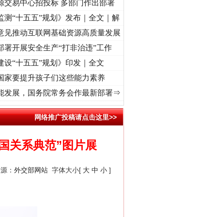
源交易中心招投标 多部门作出部署
监测“十五五”规划》发布｜全文｜解
意见推动互联网基础资源高质量发展
部署开展安全生产“打非治违”工作
建设“十五五”规划》印发｜全文
国家要提升孩子们这些能力素养
兴征程丨红船起航处 潮起..
·[视频]
一首歌的时间，读懂乐至的“诗与远方”
·[视频]
从《
能发展，国务院常务会作最新部署⇒
网络推广投稿请点击这里>>
法官巧妙执行解纠纷
国关系典范”图片展
来源：
外交部网站
字体大小[
大
中
小
]