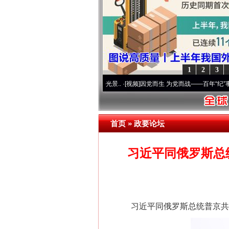
1
2
3
命 奋进复兴征程丨宝塔山下好光景..
·[视频]
因党而生 为党而战——百年“纪”事⑧加强纪律
首页
»
政要论坛
这是一记警钟！
习近平同俄罗斯总
习近平同俄罗斯总统普京共同参