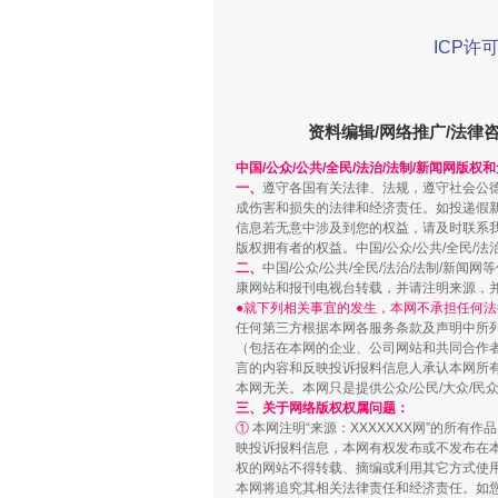
ICP许可
资料编辑/网络推广/法律
招工难、用工荒背后
中国/公众/公共/全民/法治/法制/新闻网版权
一、
遵守各国有关法律、法规，遵守社会公
成伤害和损失的法律和经济责任。如投递假
信息若无意中涉及到您的权益，请及时联系
版权拥有者的权益。中国/公众/公共/全民/法
二、
中国/公众/公共/全民/法治/法制/
康网站和报刊电视台转载，并请注明来源，
●就下列相关事宜的发生，本网不承担任何法
任何第三方根据本网各服务条款及声明中所
（包括在本网的企业、公司网站和共同合作
言的内容和反映投诉报料信息人承认本网所
本网无关。本网只是提供公众/公民/大众/
三、关于网络版权权属问题：
①
本网注明“来源：XXXXXXX网”的所有
网上购药对药下症？
映投诉报料信息，本网有权发布或不发布在
权的网站不得转载、摘编或利用其它方式使用
本网将追究其相关法律责任和经济责任。如