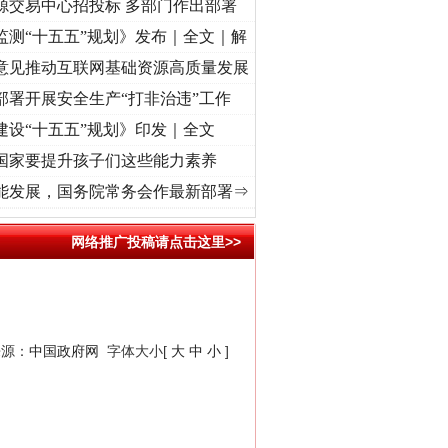
源交易中心招投标 多部门作出部署
监测“十五五”规划》发布｜全文｜解
意见推动互联网基础资源高质量发展
部署开展安全生产“打非治违”工作
建设“十五五”规划》印发｜全文
国家要提升孩子们这些能力素养
初心使命 奋进复兴征程丨“转折之城”激荡..
·[视频]
牢记初心使命 奋进复兴征程丨红船起航
能发展，国务院常务会作最新部署⇒
网络推广投稿请点击这里>>
来源：
中国政府网
字体大小[
大
中
小
]