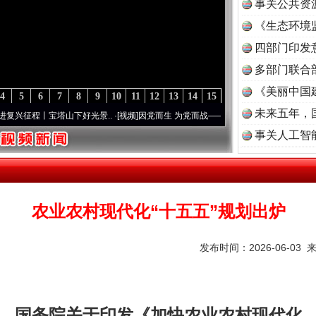
事关公共资
《生态环境
读
四部门印发
多部门联合
《美丽中国
4
5
6
7
8
9
10
11
12
13
14
15
未来五年，
丨宝塔山下好光景..
·[视频]
因党而生 为党而战——百年“纪”事⑧加强纪律..
·[视频]
牢记
事关人工智
农业农村现代化“十五五”规划出炉
发布时间：2026-06-03 
国务院关于印发《加快农业农村现代化