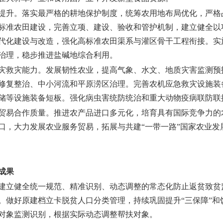
提升。
落实最严格的耕地保护制度，统筹农用地布局优化，严格
标准农田建设，完善立项、建设、验收和管护机制，建立健全以
代化建设与改造，强化高标准农田渠系与灌区骨干工程衔接。实
治理，稳步推进盐碱地综合利用。
灾救灾能力。
发展韧性农业，提高气象、水文、地质灾害监测预
修复整治、中小河流和平原涝区治理。完善农机应急救灾设施装
储等设施装备短板。强化病虫害统防统治和重大动物疫病联防联
贸易合作质量。
推进农产品进口多元化，培育具有国际竞争力的
口，大力发展农业服务贸易，拓展与共建“一带一路”国家农业发
成果
建立健全统一规范、精准识别、动态调整的常态化防止返贫致贫
。做好原建档立卡脱贫人口分类管理，持续巩固提升“三保障”和
对象监测识别，根据实际动态调整帮扶对象。