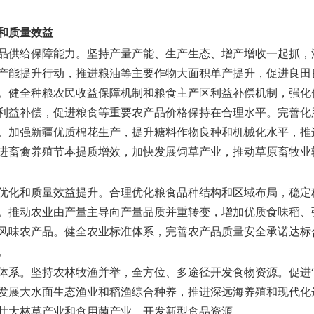
和质量效益
品供给保障能力。
坚持产量产能、生产生态、增产增收一起抓，
产能提升行动，推进粮油等主要作物大面积单产提升，促进良田
。健全种粮农民收益保障机制和粮食主产区利益补偿机制，强化
利益补偿，促进粮食等重要农产品价格保持在合理水平。完善化
。加强新疆优质棉花生产，提升糖料作物良种和机械化水平，推
进畜禽养殖节本提质增效，加快发展饲草产业，推动草原畜牧业
优化和质量效益提升。
合理优化粮食品种结构和区域布局，稳定
。推动农业由产量主导向产量品质并重转变，增加优质食味稻、
风味农产品。健全农业标准体系，完善农产品质量安全承诺达标
。
体系。
坚持农林牧渔并举，全方位、多途径开发食物资源。促进
发展大水面生态渔业和稻渔综合种养，推进深远海养殖和现代化
壮大林草产业和食用菌产业，开发新型食品资源。