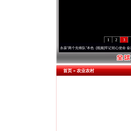
1
2
3
 深刻改变雪域高原..
·[视频]
永葆“两个先锋队”本色
·[视频]
牢记初心使命 奋进复兴征程
首页
»
农业农村