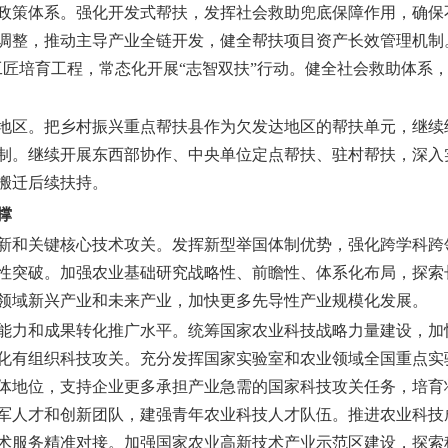
政策体系。
强化开发式帮扶，发挥社会救助兜底保障作用，确保
调整，推动主导产业全链开发，健全帮扶项目资产长效管理机制
村工匠培育工程，常态化开展“志智双扶”行动。健全社会救助体系
地区。
把乡村振兴重点帮扶县作为欠发达地区的帮扶单元，继续
制。继续开展东西部协作、中央单位定点帮扶、驻村帮扶，深入实
搬迁后续扶持。
撑
新和关键核心技术攻关。
发挥新型举国体制优势，强化跨学科跨
性突破。加强农业基础研究战略性、前瞻性、体系化布局，探索
领域新兴产业和未来产业，加快更多先导性产业规模化发展。
能力和成果转化推广水平。
统筹国家农业科技战略力量建设，加
化有组织科技攻关。充分发挥国家实验室和农业领域全国重点实
体地位，支持企业更多承担产业急需的国家科技攻关任务，培育
军人才和创新团队，建强青年农业科技人才队伍。推进农业科技
术服务精准对接。加强国家农业高新技术产业示范区建设，探索