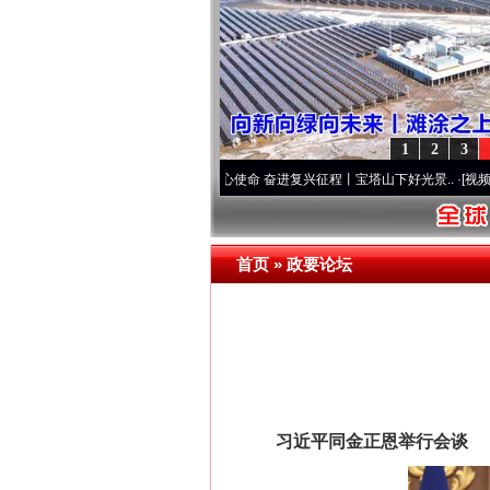
1
2
3
锋队”本色
·[视频]
牢记初心使命 奋进复兴征程丨宝塔山下好光景..
·[视频]
因党而生 为党
首页
»
政要论坛
习近平同金正恩举行会谈