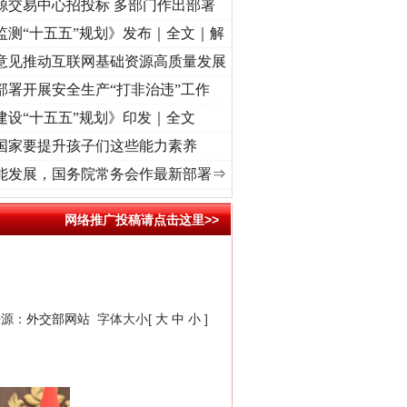
源交易中心招投标 多部门作出部署
监测“十五五”规划》发布｜全文｜解
意见推动互联网基础资源高质量发展
部署开展安全生产“打非治违”工作
建设“十五五”规划》印发｜全文
国家要提升孩子们这些能力素养
.
·[视频]
牢记初心使命 奋进复兴征程丨红船起航处 潮起..
·[视频]
一首歌的时间，读懂乐
能发展，国务院常务会作最新部署⇒
网络推广投稿请点击这里>>
来源：
外交部网站
字体大小[
大
中
小
]