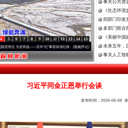
事关公共资
《生态环境
读
四部门印发
多部门联合
《美丽中国
4
5
6
7
8
9
10
11
12
13
14
15
未来五年，
而战——百年“纪”事⑧加强纪律..
·[视频]
牢记初心使命 奋进复兴征程丨“转折之城”激荡.
事关人工智
习近平同金正恩举行会谈
发布时间：2026-06-08 