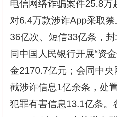
电信网络诈骗案件25.8
对6.4万款涉诈App采
网上购药对药下症？
36亿次、短信33亿条，封
同中国人民银行开展“资金
金2170.7亿元；会同
截涉诈信息1亿余条，处置
这是一记警钟！
谢
犯罪有害信息13.1亿条