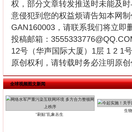
魏明亮
权，部分文章转发推送时未能及时
意侵犯到您的权益烦请告知本网制作采编
GAN160003，请联系我们将立即删
投稿邮箱：3555333776@QQ
12号（华声国际大厦）1层 1 2
原创权利，请转载时务必注明原创作
生
“刷贴”乱象丛生
全球视频图文新闻