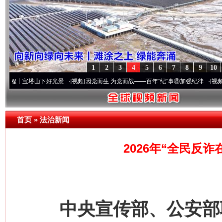
1
2
3
4
5
6
7
8
9
10
山下好光景..
·[视频]
因党而生 为党而战——百年“纪”事⑧加强纪律..
·[视频]
牢记初心使
首页
»
法治新闻
2026年“全民反
中央宣传部、公安部联合