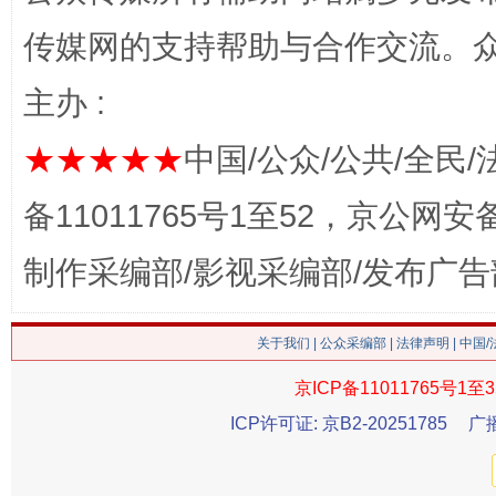
传媒网的支持帮助与合作交流。
主办 :
★★★★★
中国/公众/公共/全民/
今
在谋一域中谋全局
备11011765号1至52，京公网安备：
制作采编部/影视采编部/发布广告
关于我们
|
公众采编部
|
法律声明
| 中国
京ICP备11011765号1至3
ICP许可证: 京B2-20251785
广
习近平的博鳌关键词
魏明亮