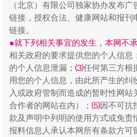
（北京）有限公司独家协办发布广
揭批美国五大"原罪"
"炒
链接，授权合法、健康网站和报刊
链接。
●就下列相关事宜的发生，本网不
相关政府的要求提供您的个人信息
的个人信息泄漏；
⑶
任何第三方根
用您的个人信息，由此所产生的纠
入或政府管制而造成的暂时性网站
解纷+调解+退费，一次搞定
合作者的网站在内）；
⑸
因不可抗
款及声明中列明的使用方式或免责
报料信息人承认本网所有条款方可