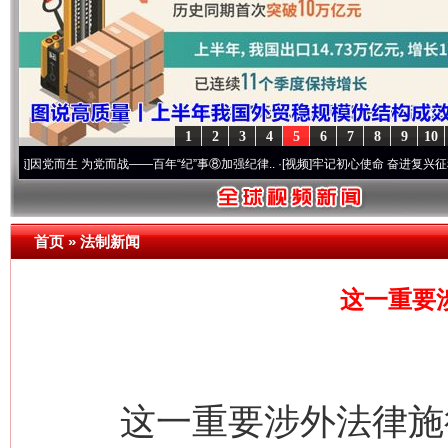
1
2
3
4
5
6
7
8
9
10
而生 为党而战——百年“纪”事⑧加强纪律..
·[视频]
牢记初心使命 奋进复兴征程丨“转折之城
首页
»
法制新闻
这一重要
这一重要涉外法律施