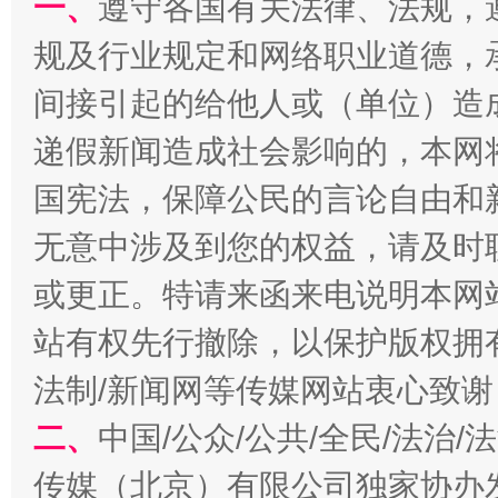
一、
遵守各国有关法律、法规，
规及行业规定和网络职业道德，
间接引起的给他人或（单位）造
揭批美国五大"原罪"
"炒
递假新闻造成社会影响的，本网
国宪法，保障公民的言论自由和
无意中涉及到您的权益，请及时
或更正。特请来函来电说明本网
站有权先行撤除，以保护版权拥有者
法制/新闻网等传媒网站衷心致谢
解纷+调解+退费，一次搞定
二、
中国/公众/公共/全民/法治
传媒（北京）有限公司独家协办