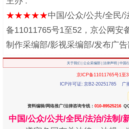
主办 :
习近平的博鳌关键词
魏明亮
★★★★★
中国/公众/公共/全民/
备11011765号1至52，京公网安备：
制作采编部/影视采编部/发布广告
关于我们
|
公众采编部
|
法律声明
| 中国
京ICP备11011765号1至3
生
ICP许可证: 京B2-20251785
广
“刷贴”乱象丛生
资料编辑/网络推广/法律咨询专线：
010-89525216
QQ
中国/公众/公共/全民/法治/法