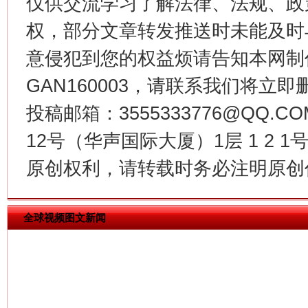
仅供交流学习了解法律、法规、政
权，部分文章转发推送时未能及时
意侵犯到您的权益烦请告知本网制作采编
GAN160003，请联系我们将立即删
投稿邮箱：3555333776@QQ
今
12号（华声国际大厦）1层 1 2
在谋一域中谋全局
原创权利，请转载时务必注明原创作
全球视频图文新闻