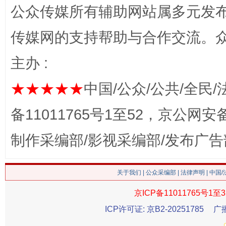
公众传媒所有辅助网站属多元发
传媒网的支持帮助与合作交流。
网上购药对药下症？
主办 :
★★★★★
中国/公众/公共/全民/
备11011765号1至52，京公网安备：
制作采编部/影视采编部/发布广告
这是一记警钟！
谢
关于我们
|
公众采编部
|
法律声明
| 中国
京ICP备11011765号1至3
ICP许可证: 京B2-20251785
广