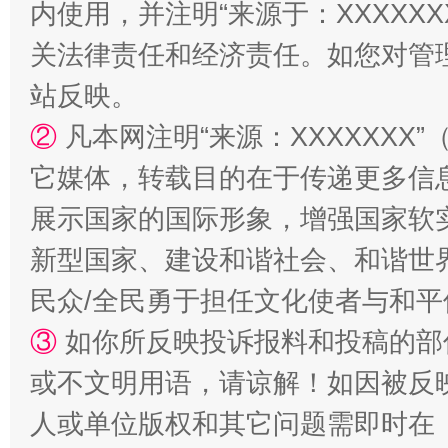
内使用，并注明“来源于：XXXXX
关法律责任和经济责任。如您对管
站反映。
②
凡本网注明“来源：XXXXXX
站台名比不上好声名
它媒体，转载目的在于传递更多信
展示国家的国际形象，增强国家软
新型国家、建设和谐社会、和谐世界
民众/全民勇于担任文化使者与和
③
如你所反映投诉报料和投稿的部
或不文明用语，请谅解！如因被反
漫山遍野的桃花与雪山、麦地、白藏房
除了
人或单位版权和其它问题需即时在