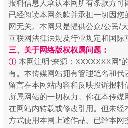
报料信息人承认本网所有条款方可
已经阅读本网条款并承担一切因您
揭批美国五大"原罪"
"炒
网无关。本网只是提供公众/公民/
互联网法律法规及行业规定和国际
三、关于网络版权权属问题：
①
本网注明“来源：XXXXXXX网”
有。本传媒网站拥有管理笔名和代
留言在本网站内容和反映投诉报料
所属网站的一切权力。你在本传媒
解纷+调解+退费，一次搞定
在网站内转载或修改引用。但未经
方式使用本网上述作品。已经本网