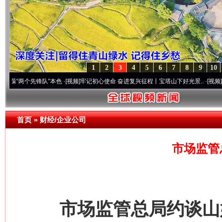
1
2
3
4
5
6
7
8
9
10
个先锋队”本色
·[视频]
牢记初心使命 奋进复兴征程丨宝塔山下好光景..
·[视频]
因党而生 
首页
»
财经/企业公司
市场监管
市场监管总局约谈山