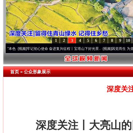
1
2
3
4
5
6
7
8
9
10
[视频]
牢记初心使命 奋进复兴征程丨宝塔山下好光景..
·[视频]
因党而生 为党而战——百年
首页
»
公众形象展示
深度关
深度关注丨大亮山的