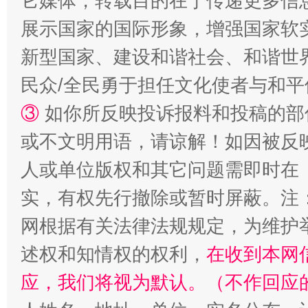
它媒体，转载目的在于传递更多信
展示国家的国际形象，增强国家软
新型国家、建设和谐社会、和谐世界
漫山遍野的桃花与雪山、麦地、白藏房
除了
民众/全民勇于担任文化使者与和
③
如你所反映投诉报料和投稿的部
或不文明用语，请谅解！如因被反
人或单位版权和其它问题需即时在
实，有权先行撤除或暂时屏蔽。注
网根据有关法律法规规定，为维护
招工难、用工荒背后
述权和知情权的权利，
在收到本网
应，我们将视为默认。（不作回应