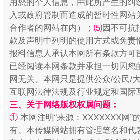
用您的个人信息，由此所产生的纠
入或政府管制而造成的暂时性网站
解纷+调解+退费，一次搞定
合作者的网站在内）；
⑸
因不可抗
款及声明中列明的使用方式或免责
报料信息人承认本网所有条款方可
已经阅读本网条款并承担一切因您
网无关。本网只是提供公众/公民/
互联网法律法规及行业规定和国际
三、关于网络版权权属问题：
站台名比不上好声名
①
本网注明“来源：XXXXXXX网”
有。本传媒网站拥有管理笔名和代