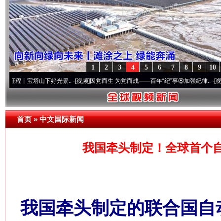
1
2
3
4
5
6
7
8
9
10
宝塔山下好光景..
·[视频]
因党而生 为党而战——百年“纪”事⑧加强纪律..
·[视频]
牢记初心
首页
»
中文国际新闻
我国牵头制定！全球首个
我国牵头制定的联合国自