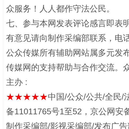
众服务！人人都作守法公民。
七、参与本网发表评论感言即表明
这是一记警钟！
谢
有意见请向制作采编部联系，电话：0
公众传媒所有辅助网站属多元发
传媒网的支持帮助与合作交流。
主办 :
★★★★★
中国/公众/公共/全民/
今
在谋一域中谋全局
备11011765号1至52，京公网安备：
制作采编部/影视采编部/发布广告