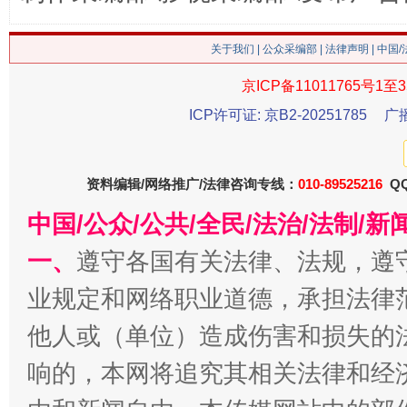
关于我们
|
公众采编部
|
法律声明
| 中国
京ICP备11011765号1至3
ICP许可证: 京B2-20251785
广
习近平的博鳌关键词
魏明亮
资料编辑/网络推广/法律咨询专线：
010-89525216
QQ
中国/公众/公共/全民/法治/法制/
一、
遵守各国有关法律、法规，遵
业规定和网络职业道德，承担法律
他人或（单位）造成伤害和损失的
响的，本网将追究其相关法律和经
生
“刷贴”乱象丛生