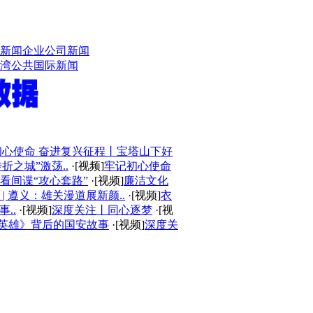
新闻
企业公司新闻
湾
公共国际新闻
初心使命 奋进复兴征程丨宝塔山下好
折之城”激荡..
·[视频]
牢记初心使命
看间谍“攻心套路”
·[视频]
廉洁文化
| 遵义：雄关漫道展新颜..
·[视频]
衣
..
·[视频]
深度关注丨同心逐梦
·[视
英雄》背后的国安故事
·[视频]
深度关