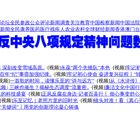
论坛
全民参政
公众评论
新闻调查
关注教育
中国检察新闻
中国法院
新闻
全民康养
医药医疗
残疾人
农业农村
全球财经新闻
香港澳门台
 深刻改变雪域高原..
·[视频]
永葆“两个先锋队”本色
·[视频]
牢记
年“纪”事⑧加强纪律..
·[视频]
牢记初心使命 奋进复兴征程丨“转
[视频]
一首歌的时间，读懂乐至的“诗与远方”
·[视频]
从《水浒传》
频 | 三峡也催生？揭秘生态调度“流量密..
·[视频]
廉洁文化中国行 
里的科技盛宴
·[视频]
正风反腐在身边·记者百县行丨 烦心事变舒心事
·[视频]
乐至记忆｜老照片里的旧时光
·[视频]
镜头对准！看《真心
我的“关键词”丨用党的创新理论凝心铸魂