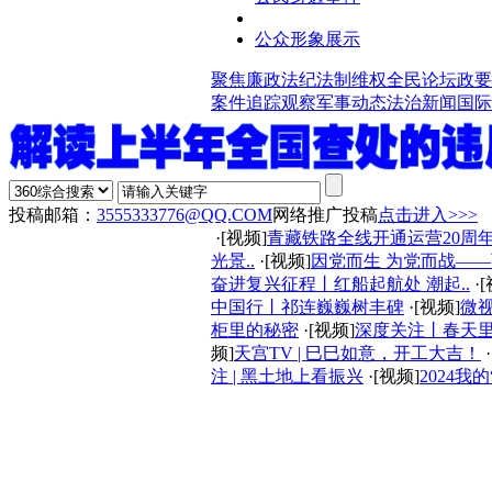
公众形象展示
聚焦廉政法纪
法制维权
全民论坛
政要
案件追踪观察
军事动态
法治新闻
国际
投稿邮箱：
3555333776@QQ.COM
网络推广投稿
点击进入>>>
·[视频]
青藏铁路全线开通运营20周年
光景..
·[视频]
因党而生 为党而战——百
奋进复兴征程丨红船起航处 潮起..
·
中国行丨祁连巍巍树丰碑
·[视频]
微视
柜里的秘密
·[视频]
深度关注丨春天
频]
天宫TV | 巳巳如意，开工大吉！
注 | 黑土地上看振兴
·[视频]
2024