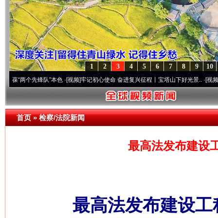
1
2
3
4
5
6
7
8
9
10
“两个先锋队”本色
·[视频]
牢记初心使命 奋进复兴征程丨宝塔山下好光景..
·[视频]
因党而
首页
»
检察/法院新闻
最高法发布建设
最高法发布建设工