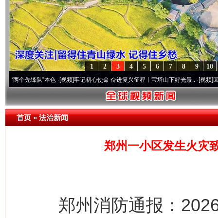
1
2
3
4
5
6
7
8
9
10
先锋队”本色
·[视频]
牢记初心使命 奋进复兴征程丨宝塔山下好光景..
·[视频]
因党而生 为
首页
»
法治新闻
郑州一小区发生火灾致
郑州消防通报：2026年