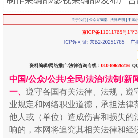
制作采编部/影视采编部/发布广告
这是一记警钟！
谢
关于我们
|
公众采编部
|
法律声明
| 中国
京ICP备11011765号1至3
ICP许可证: 京B2-20251785
广
资料编辑/网络推广/法律咨询专线：
010-89525216
QQ
中国/公众/公共/全民/法治/法制/
一、
遵守各国有关法律、法规，遵
今
在谋一域中谋全局
业规定和网络职业道德，承担法律
他人或（单位）造成伤害和损失的
响的，本网将追究其相关法律和经