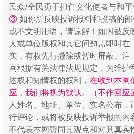
民众/全民勇于担任文化使者与和
③
如你所反映投诉报料和投稿的部
或不文明用语，请谅解！如因被反
漫山遍野的桃花与雪山、麦地、白藏房
除了
人或单位版权和其它问题需即时在
实，有权先行撤除或暂时屏蔽。注
网根据有关法律法规规定，为维护
述权和知情权的权利，
在收到本网
应，我们将视为默认。（不作回应
人姓名、地址、单位、实名公布，让
行评论，或将被反映投诉举报的内
招工难、用工荒背后
不代表本网赞同其观点和对其真实