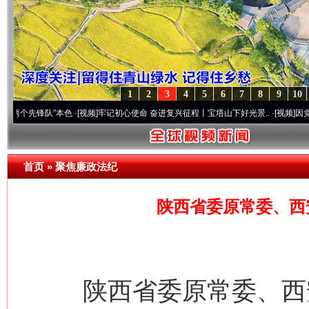
1
2
3
4
5
6
7
8
9
10
锋队”本色
·[视频]
牢记初心使命 奋进复兴征程丨宝塔山下好光景..
·[视频]
因党而生 为党
首页
»
聚焦廉政法纪
陕西省委原常委、西
陕西省委原常委、西安