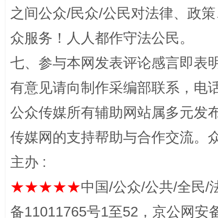
之间公众/民众/公民对法律、政
招工难、用工荒背后
众服务！人人都作守法公民。
七、参与本网发表评论感言即表明
有意见请向制作采编部联系，电话：0
公众传媒所有辅助网站属多元发
传媒网的支持帮助与合作交流。
网上购药对药下症？
主办 :
★★★★★
中国/公众/公共/全民/
备11011765号1至52，京公网安备：