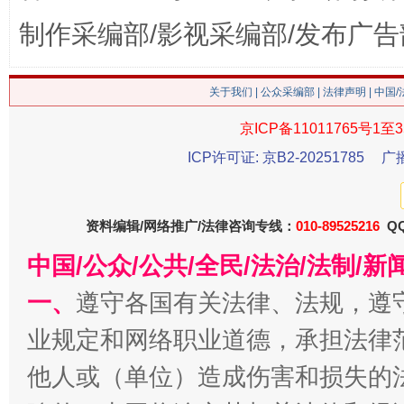
制作采编部/影视采编部/发布广告
关于我们
|
公众采编部
|
法律声明
| 中国
这是一记警钟！
谢
京ICP备11011765号1至3
ICP许可证: 京B2-20251785
广
资料编辑/网络推广/法律咨询专线：
010-89525216
QQ
中国/公众/公共/全民/法治/法制/
一、
遵守各国有关法律、法规，遵
业规定和网络职业道德，承担法律
今
在谋一域中谋全局
他人或（单位）造成伤害和损失的