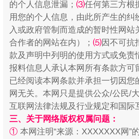
的个人信息泄漏；
⑶
任何第三方根
生
“刷贴”乱象丛生
用您的个人信息，由此所产生的纠
入或政府管制而造成的暂时性网站
合作者的网站在内）；
⑸
因不可抗
款及声明中列明的使用方式或免责
报料信息人承认本网所有条款方可
已经阅读本网条款并承担一切因您
揭批美国五大"原罪"
"炒
网无关。本网只是提供公众/公民/
互联网法律法规及行业规定和国际
三、关于网络版权权属问题：
①
本网注明“来源：XXXXXXX网”