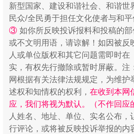
新型国家、建设和谐社会、和谐世界
民众/全民勇于担任文化使者与和
③
如你所反映投诉报料和投稿的部
或不文明用语，请谅解！如因被反
人或单位版权和其它问题需即时在
漫山遍野的桃花与雪山、麦地、白藏房
除了
实，有权先行撤除或暂时屏蔽。注
网根据有关法律法规规定，为维护
述权和知情权的权利，
在收到本网
应，我们将视为默认。（不作回应
人姓名、地址、单位、实名公布，让
行评论，或将被反映投诉举报的内